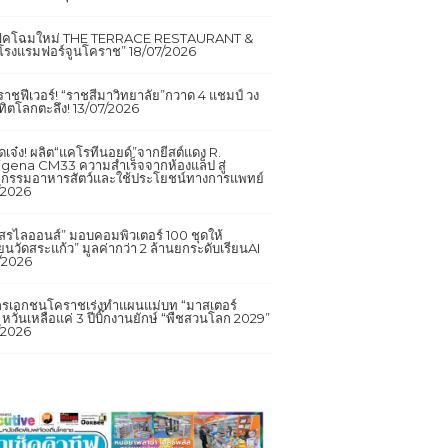
เฟคโฉมใหม่ THE TERRACE RESTAURANT &
โรงแรมฟอร์จูนโคราช”
18/07/2026
ราชฟีเวอร์! “ราชสีมาวิทยาลัย”กวาด 4 แชมป์ วง
ิตโลกตะลึง!
13/07/2026
ดเจ๋ง! ผลิต“แคโรทีนอยด์”จากยีสต์แดง R.
gena CM33 ความสำเร็จจากห้องแล็ป สู่
หกรรมอาหารสัตว์และใช้ประโยชน์ทางการแพทย์
/2026
รไลออนส์” มอบคอมพิวเตอร์ 100 ชุดให้
ียนวัดสระแก้ว” มูลค่ากว่า 2 ล้านยกระดับเรียนAI
/2026
์กรเอกชนโคราชเร่งทำแผนแม่บท “มาสเตอร์
หวั่นเหลือแค่ 3 ปีบิ๊กงานยักษ์ “พืชสวนโลก 2029”
/2026