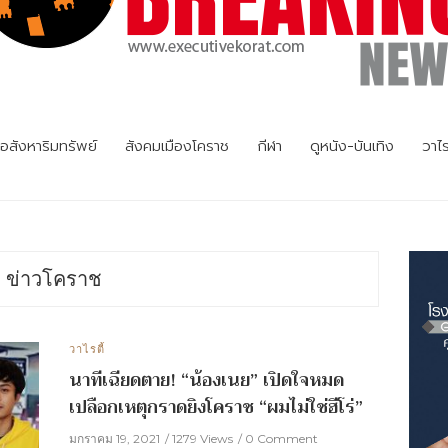
อสังหาริมทรัพย์
สังคมเมืองโคราช
กีฬา
ดูหนัง-บันเทิง
วาไร
ข่าวโคราช
วาไรตี้
นาทีเฉียดตาย! “น้องเนย” เปิดใจหมด
เปลือกเหตุกราดยิงโคราช “ผมไม่ใช่ฮีโร่”
มกราคม 19, 2021
1279 Views
0 Comment