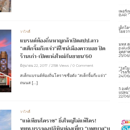
เพอร์
BAR “
เด็กโค
โยธวาท
วาไรตี้
แบรนด์ท้องถิ่นหาญกล้าเปิดสปป.ลาว
มทส.สุ
“สเต็กจิ้มก๊ะแจ่ว”ดีไซน์เมืองคาวบอย ปิด
paludi
อุตสา
ร้านเก่า-เปิดแห่งใหม่กันยายน’60
25/06
มิถุนายน 22, 2017
2158 Views
0 Comment
“3สโมส
“โรงเร
สเต็กแบรนด์ท้องถิ่นโคราชชื่อดัง “สเต็กจิ้มก๊ะแจ่ว”
24/06
ถนนส […]
5 องค
แปลน” 
22/06
วาไรตี้
“แห่เทียนโคราช” ยิ่งใหญ่ไม่แพ้ใคร!
ททท.บรรจุลงปฏิทินท่องเที่ยว “เทศบาล”บุ