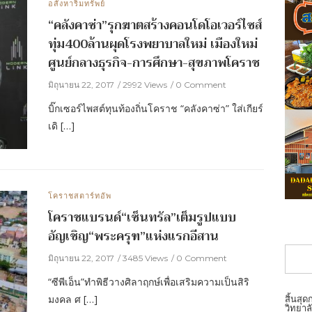
อสังหาริมทรัพย์
“คลังคาซ่า”รุกฆาตสร้างคอนโดโอเวอร์ไซส์
ทุ่ม400ล้านผุดโรงพยาบาลใหม่ เมืองใหม่
ศูนย์กลางธุรกิจ-การศึกษา-สุขภาพโคราช
มิถุนายน 22, 2017
2992 Views
0 Comment
บิ๊กเซอร์ไพสต์ทุนท้องถิ่นโคราช “คลังคาซ่า” ใส่เกียร์
เดิ […]
โคราชสตาร์ทอัพ
โคราชแบรนด์“เซ็นทรัล”เต็มรูปแบบ
อัญเชิญ“พระครุฑ”แห่งแรกอีสาน
มิถุนายน 22, 2017
3485 Views
0 Comment
“ซีพีเอ็น”ทำพิธีวางศิลาฤกษ์เพื่อเสริมความเป็นสิริ
มงคล ศ […]
สิ้นสุ
วิทยาลั