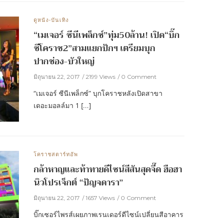
ดูหนัง-บันเทิง
“เมเจอร์ ซีนีเพล็กซ์”ทุ่ม50ล้าน! เปิด“บิ๊ก
ซีโคราช2”สามแยกปักฯ เตรียมบุก
ปากช่อง-บัวใหญ่
มิถุนายน 22, 2017
2199 Views
0 Comment
“เมเจอร์ ซีนีเพล็กซ์” บุกโคราชหลังเปิดสาขา
เดอะมอลล์มา 1 […]
โคราชสตาร์ทอัพ
กล้าหาญและท้าทายดีไซน์สีสันสุดจี๊ด ฮือฮา
นิวโปรเจ็กต์ “ปัญจดารา”
มิถุนายน 22, 2017
1657 Views
0 Comment
บิ๊กเซอร์ไพรส์เผยภาพเรนเดอร์ดีไซน์เปลี่ยนสีอาคาร