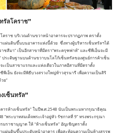
นทรัลโคราช”
าโคราช บริเวณด้านขวาหน้าอาคารจะปรากฏภาพ ตราตั้ง
แผ่นดินขึ้นบนอาคารแห่งนี้ด้วย
ซึ่งทางผู้บริหารเซ็นทรัลฯได้
าชสีมา” เป็นอีกสาขาที่มีตรา“พระครุฑพ่าห์” และซีพีเอ็นจะมี
์” ประดิษฐานบนด้านขวาบนโลโก้เซ็นทรัลของศูนย์การค้าเซ็น
จะเป็นสาขาแรกและแห่งเดียวในภาคอีสานที่มีตราตั้ง
ีเอ็น ยังจะมีพิธีบวงสรวงใหญ่ท้าวสุรนารี เพื่อความเป็นสิริ
้วย”
งเซ็นทรัล”
คารห้างเซ็นทรัล” ในปีพ.ศ.2548 นับเป็นพระมหากรุณาธิคุณ
.2548 “พระบาทสมเด็จพระเจ้าอยู่หัว รัชกาลที่ 9” ทรงพระกรุณา
าชานุญาต ให้ “ห้างเซ็นทรัล” อัญเชิญตราตั้ง
ำแผ่นดินขึ้นประดับหน้าอาคาร เพื่อสะท้อนความเป็นห้างสรรพ