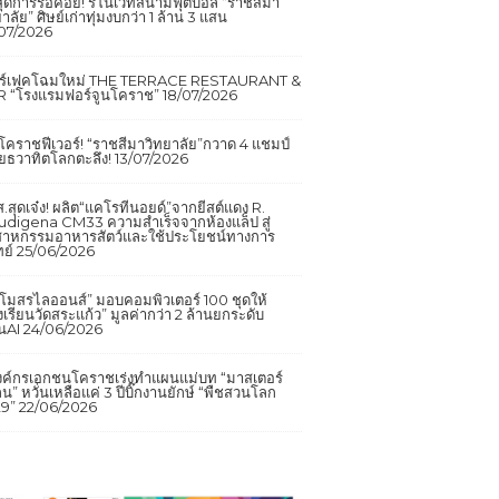
นสุดการรอคอย! รีโนเวทสนามฟุตบอล “ราชสีมา
าลัย” ศิษย์เก่าทุ่มงบกว่า 1 ล้าน 3 แสน
07/2026
อร์เฟคโฉมใหม่ THE TERRACE RESTAURANT &
 “โรงแรมฟอร์จูนโคราช”
18/07/2026
กโคราชฟีเวอร์! “ราชสีมาวิทยาลัย”กวาด 4 แชมป์
ยธวาทิตโลกตะลึง!
13/07/2026
.สุดเจ๋ง! ผลิต“แคโรทีนอยด์”จากยีสต์แดง R.
udigena CM33 ความสำเร็จจากห้องแล็ป สู่
สาหกรรมอาหารสัตว์และใช้ประโยชน์ทางการ
ย์
25/06/2026
โมสรไลออนส์” มอบคอมพิวเตอร์ 100 ชุดให้
งเรียนวัดสระแก้ว” มูลค่ากว่า 2 ล้านยกระดับ
ยนAI
24/06/2026
งค์กรเอกชนโคราชเร่งทำแผนแม่บท “มาสเตอร์
น” หวั่นเหลือแค่ 3 ปีบิ๊กงานยักษ์ “พืชสวนโลก
9”
22/06/2026