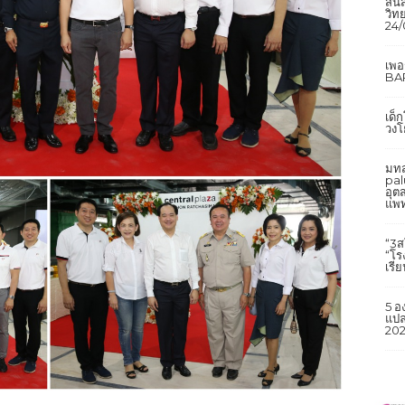
สิ้
วิทย
24/
เพ
BAR
เด็
วงโ
มทส
pal
อุต
แพท
“3ส
“โร
เรี
5 อ
แปล
202