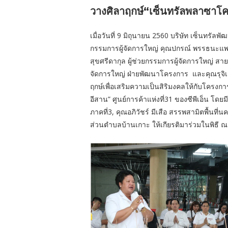
วางศิลาฤกษ์“เซ็นทรัลพลาซาโ
เมื่อวันที่ 9 มิถุนายน 2560 บริษัท เซ็นทรัล
กรรมการผู้จัดการใหญ่ คุณปกรณ์ พรรธนะแพท
สุขศรีดากุล ผู้ช่วยกรรมการผู้จัดการใหญ่ ส
จัดการใหญ่ ฝ่ายพัฒนาโครงการ
และคุณรุจิเ
ฤกษ์เพื่อเสริมความเป็นสิริมงคลให้กับโครง
อีสาน” ศูนย์การค้าแห่งที่31 ของซีพีเอ็น โ
ภาคที่3, คุณอภิวัชร์ มีเสือ สรรพสามิตพื้น
ส่วนตำบลบ้านเกาะ ให้เกียรติมาร่วมในพิธี