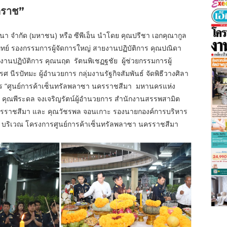
คราช”
พัฒนา จำกัด (มหาชน) หรือ ซีพีเอ็น นำโดย คุณปรีชา เอกคุณากูล
ย์ รองกรรมการผู้จัดการใหญ่ สายงานปฏิบัติการ คุณปณิดา
ายงานปฏิบัติการ คุณนฤต
รัตนพิเชฏฐชัย
ผู้ช่วยกรรมการผู้
รศ นีรปัทมะ ผู้อำนวยการ กลุ่มงานรัฐกิจสัมพันธ์ จัดพิธีวางศิลา
การ “ศูนย์การค้าเซ็นทรัลพลาซา นครราชสีมา
มหานครแห่ง
ดยมี คุณพีระดล จงเจริญรัตน์ผู้อำนวยการ สำนักงานสรรพสามิต
ที่นครราชสีมา และ คุณวัชรพล จอนเกาะ รองนายกองค์การบริหาร
 ณ บริเวณ โครงการศูนย์การค้าเซ็นทรัลพลาซา นครราชสีมา