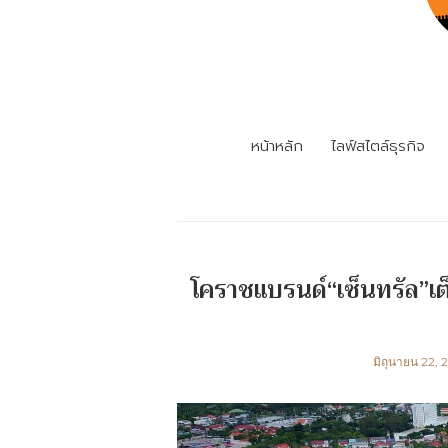
หน้าหลัก
ไลฟ์สไตล์ธุรกิจ
โคราชแบรนด์“เซ็นทรัล”เ
มิถุนายน 22, 