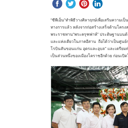
“ซีพีเอ็น”ทำพิธีวางศิลาฤกษ์เพื่อเสริมความเ
ทางการแล้ว หลังจากก่อสร้างเสร็จด้านโครงสร
พระราชทาน“พระครุฑพ่าห์” ประดิษฐานบนด้
และแห่งเดียวในภาคอีสาน
ถือได้ว่าเป็นศูน
โรบินสันขอนแก่น อุดรและอุบล” และเตรียมทำพ
เป็นส่วนหนึ่งของเมืองโคราชอีกด้วย ก่อนเปิ