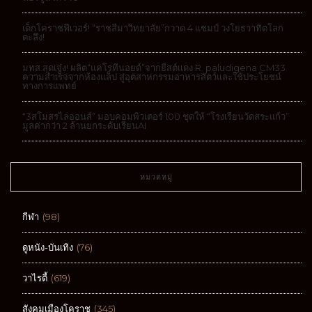
เด็กโคราชฟีเวอร์! “ราชสีมาวิทยาลัย”กวาด 4 แชมป์ วงโยธวาทิตโลก
ตะลึง!
มทส.สุดเจ๋ง! ผลิต“แคโรทีนอยด์”จากยีสต์แดง R. paludigena CM33
ความสำเร็จจากห้องแล็ป สู่อุตสาหกรรมอาหารสัตว์และใช้ประโยชน์
ทางการแพทย์
“3สโมสรไลออนส์” มอบคอมพิวเตอร์ 100 ชุดให้ “โรงเรียนวัดสระแก้ว”
มูลค่ากว่า 2 ล้านยกระดับเรียนAI
หมวดหมู่
กีฬา
(98)
ดูหนัง-บันเทิง
(76)
วาไรตี้
(619)
สังคมเมืองโคราช
(345)