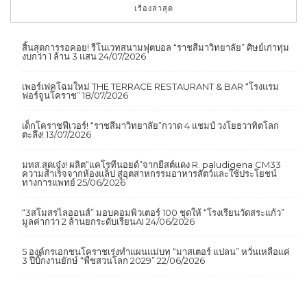
เรื่องล่าสุด
สิ้นสุดการรอคอย! รีโนเวทสนามฟุตบอล “ราชสีมาวิทยาลัย” ศิษย์เก่าทุ่ม
งบกว่า 1 ล้าน 3 แสน
24/07/2026
เพอร์เฟคโฉมใหม่ THE TERRACE RESTAURANT & BAR “โรงแรม
ฟอร์จูนโคราช”
18/07/2026
เด็กโคราชฟีเวอร์! “ราชสีมาวิทยาลัย”กวาด 4 แชมป์ วงโยธวาทิตโลก
ตะลึง!
13/07/2026
มทส.สุดเจ๋ง! ผลิต“แคโรทีนอยด์”จากยีสต์แดง R. paludigena CM33
ความสำเร็จจากห้องแล็ป สู่อุตสาหกรรมอาหารสัตว์และใช้ประโยชน์
ทางการแพทย์
25/06/2026
“3สโมสรไลออนส์” มอบคอมพิวเตอร์ 100 ชุดให้ “โรงเรียนวัดสระแก้ว”
มูลค่ากว่า 2 ล้านยกระดับเรียนAI
24/06/2026
5 องค์กรเอกชนโคราชเร่งทำแผนแม่บท “มาสเตอร์ แปลน” หวั่นเหลือแค่
3 ปีบิ๊กงานยักษ์ “พืชสวนโลก 2029”
22/06/2026