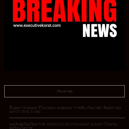
เรื่องล่าสุด
สิ้นสุดการรอคอย! รีโนเวทสนามฟุตบอล “ราชสีมาวิทยาลัย” ศิษย์เก่าทุ่ม
งบกว่า 1 ล้าน 3 แสน
เพอร์เฟคโฉมใหม่ THE TERRACE RESTAURANT & BAR “โรงแรม
ฟอร์จูนโคราช”