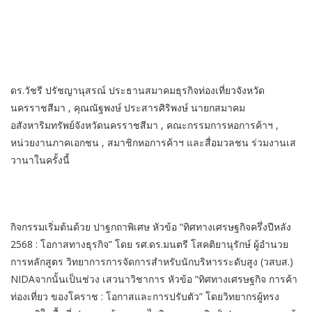
ดร.วัชรี ปรัชญานุสรณ์ ประธานสมาคมธุรกิจท่องเที่ยวจังหวัด
นครราชสีมา , คุณณัฐพงษ์ ประสารศิริพงษ์ นายกสมาคม
อสังหาริมทรัพย์จังหวัดนครราชสีมา , คณะกรรมการหอการค้าฯ ,
หน่วยงานภาคเอกชน , สมาชิกหอการค้าฯ และสื่อมวลชน ร่วมงานเส
วานาในครั้งนี้
กิจกรรมเริ่มต้นด้วย ปาฐกถาพิเศษ หัวข้อ “ทิศทางเศรษฐกิจครึ่งปีหลัง
2568 : โอกาสทางธุรกิจ” โดย รศ.ดร.มนตรี โสคติยานุรักษ์ ผู้อำนวย
การหลักสูตร วิทยาการการจัดการสำหรับนักบริหารระดับสูง (วสบส.)
NIDAจากนั้นเป็นช่วง เสวนาวิชาการ หัวข้อ “ทิศทางเศรษฐกิจ การค้า
ท่องเที่ยว ของโคราช : โอกาสและการปรับตัว” โดยวิทยากรผู้ทรง