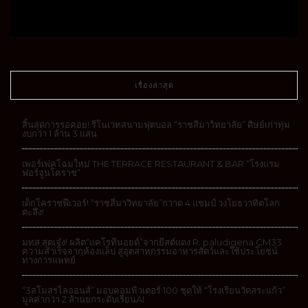
เรื่องล่าสุด
สิ้นสุดการรอคอย! รีโนเวทสนามฟุตบอล “ราชสีมาวิทยาลัย” ศิษย์เก่าทุ่ม
งบกว่า 1 ล้าน 3 แสน
เพอร์เฟคโฉมใหม่ THE TERRACE RESTAURANT & BAR “โรงแรม
ฟอร์จูนโคราช”
เด็กโคราชฟีเวอร์! “ราชสีมาวิทยาลัย”กวาด 4 แชมป์ วงโยธวาทิตโลก
ตะลึง!
มทส.สุดเจ๋ง! ผลิต“แคโรทีนอยด์”จากยีสต์แดง R. paludigena CM33
ความสำเร็จจากห้องแล็ป สู่อุตสาหกรรมอาหารสัตว์และใช้ประโยชน์
ทางการแพทย์
“3สโมสรไลออนส์” มอบคอมพิวเตอร์ 100 ชุดให้ “โรงเรียนวัดสระแก้ว”
มูลค่ากว่า 2 ล้านยกระดับเรียนAI