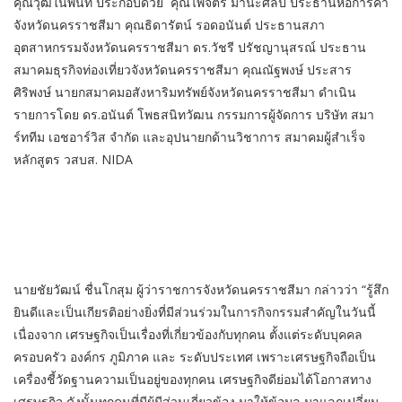
คุณวุฒิในพื้นที่ ประกอบด้วย คุณไพจิตร มานะศิลป์ ประธานหอการค้า
จังหวัดนครราชสีมา คุณธิดารัตน์ รอดอนันต์ ประธานสภา
อุตสาหกรรมจังหวัดนครราชสีมา ดร.วัชรี ปรัชญานุสรณ์ ประธาน
สมาคมธุรกิจท่องเที่ยวจังหวัดนครราชสีมา คุณณัฐพงษ์ ประสาร
ศิริพงษ์ นายกสมาคมอสังหาริมทรัพย์จังหวัดนครราชสีมา ดำเนิน
รายการโดย ดร.อนันต์ โพธสนิทวัฒน กรรมการผู้จัดการ บริษัท สมา
ร์ททีม เอชอาร์วิส จำกัด และอุปนายกด้านวิชาการ สมาคมผู้สําเร็จ
หลักสูตร วสบส. NIDA
นายชัยวัฒน์ ชื่นโกสุม ผู้ว่าราชการจังหวัดนครราชสีมา กล่าวว่า “รู้สึก
ยินดีและเป็นเกียรติอย่างยิ่งที่มีส่วนร่วมในการกิจกรรมสำคัญในวันนี้
เนื่องจาก เศรษฐกิจเป็นเรื่องที่เกี่ยวข้องกับทุกคน ตั้งแต่ระดับบุคคล
ครอบครัว องค์กร ภูมิภาค และ ระดับประเทศ เพราะเศรษฐกิจถือเป็น
เครื่องชี้วัดฐานความเป็นอยู่ของทุกคน เศรษฐกิจดีย่อมได้โอกาสทาง
เศรษฐกิจ ดังนั้นทุกคนที่มีผู้มีส่วนเกี่ยวข้อง มาให้ข้อมูล มาแลกเปลี่ยน