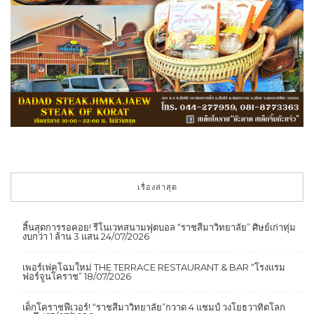
เรื่องล่าสุด
สิ้นสุดการรอคอย! รีโนเวทสนามฟุตบอล “ราชสีมาวิทยาลัย” ศิษย์เก่าทุ่ม
งบกว่า 1 ล้าน 3 แสน
24/07/2026
เพอร์เฟคโฉมใหม่ THE TERRACE RESTAURANT & BAR “โรงแรม
ฟอร์จูนโคราช”
18/07/2026
เด็กโคราชฟีเวอร์! “ราชสีมาวิทยาลัย”กวาด 4 แชมป์ วงโยธวาทิตโลก