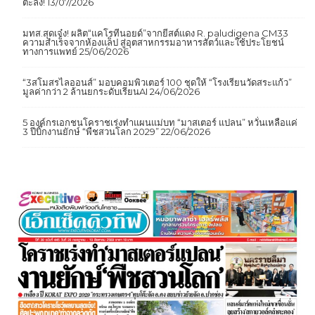
ตะลึง!
13/07/2026
มทส.สุดเจ๋ง! ผลิต“แคโรทีนอยด์”จากยีสต์แดง R. paludigena CM33
ความสำเร็จจากห้องแล็ป สู่อุตสาหกรรมอาหารสัตว์และใช้ประโยชน์
ทางการแพทย์
25/06/2026
“3สโมสรไลออนส์” มอบคอมพิวเตอร์ 100 ชุดให้ “โรงเรียนวัดสระแก้ว”
มูลค่ากว่า 2 ล้านยกระดับเรียนAI
24/06/2026
5 องค์กรเอกชนโคราชเร่งทำแผนแม่บท “มาสเตอร์ แปลน” หวั่นเหลือแค่
3 ปีบิ๊กงานยักษ์ “พืชสวนโลก 2029”
22/06/2026