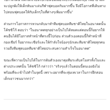
จะปลูกฝังให้เด็กหันมาเล่นกีฬาฟุตบอลกันมากขึ้น จึงมีโอกาสที่เดินทาง
ไปสอนฟุตบอลให้กับเด็กๆในที่ต่างๆเพิ่มมากขึ้น”
ส่วนการโอกาสการหวนกลับมาทำทีมฟุตบอลทีมชาติไทยในอนาคตนั้น
โค้ชซิโก้ ตอบว่า “ในอนาคตทุกอย่างเป็นไปได้หมดแต่ตอนนี้ก็อยากให้
คนอื่นได้มีโอกาสทำหน้าที่ตรงนี้ไปก่อน ส่วนตัวเองตอนนี้ก็ทำหน้าที่
กองเชียร์ ก็อยากจะเชียร์และให้กำลังใจน้องๆนักเตะทีมชาติไทยทุกคน
รวมถึงทีมฟุตบอลทีมชาติไทยประสบความสำเร็จในอนาคต”
ขณะที่ความเป็นไปได้ในการผันตัวเองมาคุมทีมระดับสโมสรทั้งในและ
ต่างประเทศนั้น โค้ชซิโก้ กล่าวว่า “จริงๆแล้วในตอนนี้ตนเองยังไม่
พร้อมที่จะเข้าไปทำในจุดนี้ เพราะอยากที่จะทุ่มเทเวลาในการฝึกสอน
เด็กเยาวชนมากกว่า”