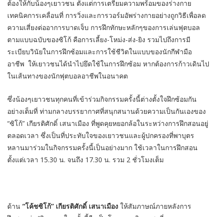
ต้องให้กับน้องๆเยาวชน ตั้งแต่การเตรียมความพร้อมของร่างกาย
เทคนิคการเคลื่อนที่ การวิ่งและการวอร์มอัพร่างกายอย่างถูกวิธีเพื่อลด
ความเสี่ยงต่ออาการบาดเจ็บ การฝึกทักษะหลักๆของการเล่นฟุตบอล
ตามแบบฉบับของซิโก้ คือการเลี้ยง-โหม่ง-ส่ง-ยิง รวมไปถึงการมี
ระเบียบวินัยในการฝึกซ้อมและการใช้ชีวิตในแบบของนักกีฬามือ
อาชีพ ให้เยาวชนได้นำไปยึดใช้ในการฝึกซ้อม หากต้องการก้าวเดินไป
ในเส้นทางของนักฟุตบอลอาชีพในอนาคต
ซึ่งน้องๆเยาวชนทุกคนที่เข้าร่วมกิจกรรมครั้งนี้ต่างตั้งใจฝึกซ้อมกัน
อย่างเต็มที่ ท่ามกลางบรรยากาศที่สนุกสนานด้วยความเป็นกันเองของ
“ซิโก้” เกียรติศักดิ์ เสนาเมือง ที่พูดคุยหยอกล้อในระหว่างการฝึกสอนอยู่
ตลอดเวลา ซึ่งเป็นที่ประทับใจของเยาวชนและผู้ปกครองที่พาบุตร
หลานมาร่วมในกิจกรรมครั้งนี้เป็นอย่างมาก ใช้เวลาในการฝึกสอน
ตั้งแต่เวลา 15.30 น. จนถึง 17.30 น. รวม 2 ชั่วโมงเต็ม
ด้าน
“โค้ชซิโก้” เกียรติศักดิ์ เสนาเมือง
ให้สัมภาษณ์ภายหลังการ