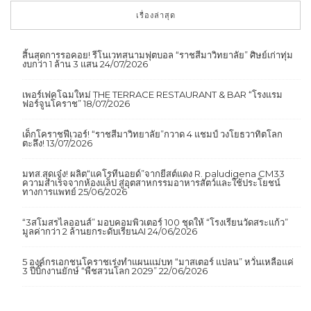
เรื่องล่าสุด
สิ้นสุดการรอคอย! รีโนเวทสนามฟุตบอล “ราชสีมาวิทยาลัย” ศิษย์เก่าทุ่ม
งบกว่า 1 ล้าน 3 แสน
24/07/2026
เพอร์เฟคโฉมใหม่ THE TERRACE RESTAURANT & BAR “โรงแรม
ฟอร์จูนโคราช”
18/07/2026
เด็กโคราชฟีเวอร์! “ราชสีมาวิทยาลัย”กวาด 4 แชมป์ วงโยธวาทิตโลก
ตะลึง!
13/07/2026
มทส.สุดเจ๋ง! ผลิต“แคโรทีนอยด์”จากยีสต์แดง R. paludigena CM33
ความสำเร็จจากห้องแล็ป สู่อุตสาหกรรมอาหารสัตว์และใช้ประโยชน์
ทางการแพทย์
25/06/2026
“3สโมสรไลออนส์” มอบคอมพิวเตอร์ 100 ชุดให้ “โรงเรียนวัดสระแก้ว”
มูลค่ากว่า 2 ล้านยกระดับเรียนAI
24/06/2026
5 องค์กรเอกชนโคราชเร่งทำแผนแม่บท “มาสเตอร์ แปลน” หวั่นเหลือแค่
3 ปีบิ๊กงานยักษ์ “พืชสวนโลก 2029”
22/06/2026