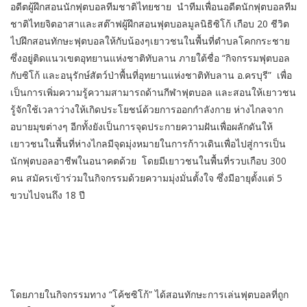
อดีตผู้ฝึกสอนนักฟุตบอลทีมชาติไทยชาย นำทีมเพื่อนอดีตนักฟุตบอลทีม
ชาติไทยจิตอาสาและสต๊าฟผู้ฝึกสอนฟุตบอลมูลนิธิซิโก้ เกือบ 20 ชีวิต
ไปฝึกสอนทักษะฟุตบอลให้กับน้องๆเยาวชนในพื้นที่ตำบลโคกกระชาย
ซึ่งอยู่ติดแนวเขตอุทยานแห่งชาติทับลาน ภายใต้ชื่อ “กิจกรรมฟุตบอล
กับซิโก้ และอนุรักษ์สัตว์ป่าพื้นที่อุทยานแห่งชาติทับลาน อ.ครบุรี” เพื่อ
เป็นการเพิ่มความรู้ความสามารถด้านกีฬาฟุตบอล และสอนให้เยาวชน
รู้จักใช้เวลาว่างให้เกิดประโยชน์ด้วยการออกกำลังกาย ห่างไกลจาก
อบายมุขต่างๆ อีกทั้งยังเป็นการจุดประกายความฝันเพื่อผลักดันให้
เยาวชนในพื้นที่ห่างไกลมีจุดมุ่งหมายในการก้าวเดินเพื่อไปสู่การเป็น
นักฟุตบอลอาชีพในอนาคตด้วย โดยมีเยาวชนในพื้นที่รวบเกือบ 300
คน สมัครเข้าร่วมในกิจกรรมด้วยความมุ่งมั่นตั้งใจ ซึ่งมีอายุตั้งแต่ 5
ขวบไปจนถึง 18 ปี
โดยภายในกิจกรรมทาง “โค้ชซิโก้” ได้สอนทักษะการเล่นฟุตบอลที่ถูก