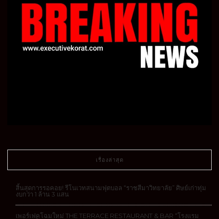
เรื่องล่าสุด
สิ้นสุดการรอคอย! รีโนเวทสนามฟุตบอล “ราชสีมาวิทยาลัย” ศิษย์เก่าทุ่ม
งบกว่า 1 ล้าน 3 แสน
เพอร์เฟคโฉมใหม่ THE TERRACE RESTAURANT & BAR “โรงแรม