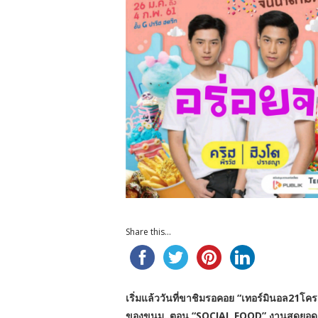
Share this...
เริ่มแล้ววันที่ขาชิมรอคอย “เทอร์มินอล21โคร
ของขนม..ตอน “SOCIAL FOOD” งานสุดยอด