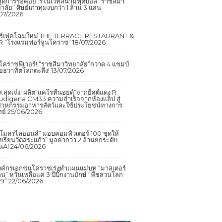
นสุดการรอคอย! รีโนเวทสนามฟุตบอล “ราชสีมา
าลัย” ศิษย์เก่าทุ่มงบกว่า 1 ล้าน 3 แสน
07/2026
อร์เฟคโฉมใหม่ THE TERRACE RESTAURANT &
 “โรงแรมฟอร์จูนโคราช”
18/07/2026
กโคราชฟีเวอร์! “ราชสีมาวิทยาลัย”กวาด 4 แชมป์
ยธวาทิตโลกตะลึง!
13/07/2026
.สุดเจ๋ง! ผลิต“แคโรทีนอยด์”จากยีสต์แดง R.
udigena CM33 ความสำเร็จจากห้องแล็ป สู่
สาหกรรมอาหารสัตว์และใช้ประโยชน์ทางการ
ย์
25/06/2026
โมสรไลออนส์” มอบคอมพิวเตอร์ 100 ชุดให้
งเรียนวัดสระแก้ว” มูลค่ากว่า 2 ล้านยกระดับ
ยนAI
24/06/2026
งค์กรเอกชนโคราชเร่งทำแผนแม่บท “มาสเตอร์
น” หวั่นเหลือแค่ 3 ปีบิ๊กงานยักษ์ “พืชสวนโลก
9”
22/06/2026