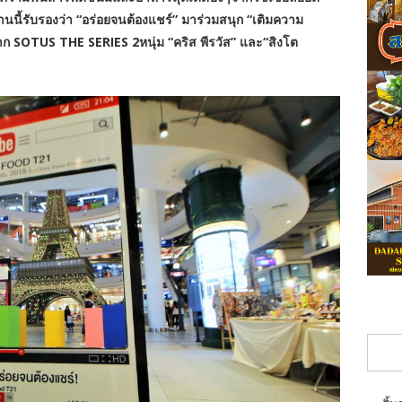
านนี้รับรองว่า “อร่อยจนต้องแชร์” มาร่วมสนุก “เติมความ
าก SOTUS THE SERIES 2หนุ่ม “คริส พีรวัส” และ“สิงโต