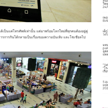
สิ้
วิทย
24/
เพ
BAR
ด้เป็นแค่โทรศัพท์เท่านั้น แต่มาพร้อมโลกใหม่ที่ทุกคนต้องอยู่คู่
เด็
วงโ
การกินได้กลายเป็นเรื่องของความบันเทิง และโซเชียลไป
มทส
pal
อุต
แพท
“3ส
“โร
เรี
5 อ
แปล
202