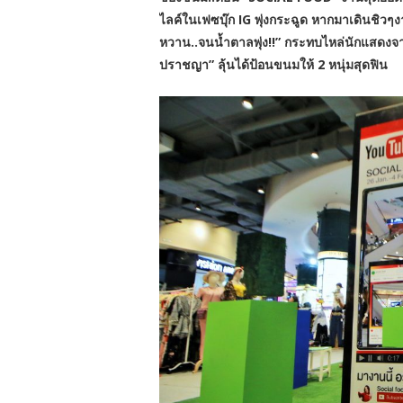
ไลค์ในเฟซบุ๊ก IG พุ่งกระฉูด หากมาเดินชิวๆง
หวาน..จนน้ำตาลพุ่ง!!” กระทบไหล่นักแสดงจ
ปราชญา” ลุ้นได้ป้อนขนมให้ 2 หนุ่มสุดฟิน