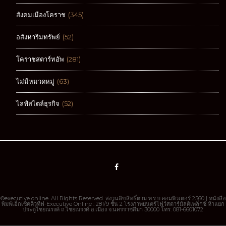
วาไรตี้
(619)
สังคมเมืองโคราช
(345)
อสังหาริมทรัพย์
(52)
โคราชสตาร์ทอัพ
(281)
ไม่มีหมวดหมู่
(63)
ไลฟ์สไตล์ธุรกิจ
(52)
©executive online. All Rights Reserved. สงวนลิขสิทธิ์ตาม พ.ร.บ.คอมพิวเตอร์ 2560 | หนังสือ
พิมพ์เอ็กเซ็คคิวทีฟ-Executive Online : 281/9 ชั้น 2 โรงภาพยนตร์ไฟว์สตาร์มัลติเพล็กซ์ ห้าแยก
ประตูไชยณรงค์ ถ.ไชยณรงค์ อ.เมือง จ.นครราชสีมา 30000 โทร. 081-6601072