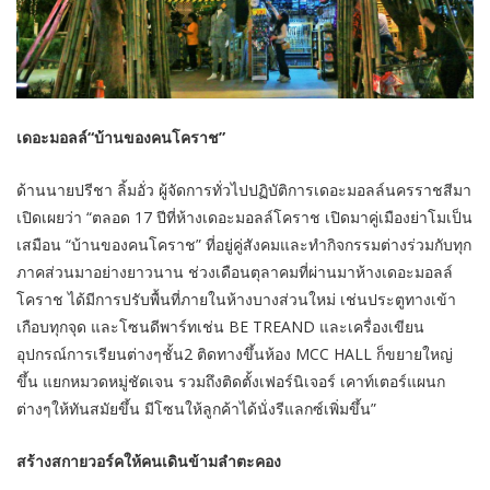
เดอะมอลล์“บ้านของคนโคราช”
ด้านนายปรีชา ลิ้มอั่ว ผู้จัดการทั่วไปปฏิบัติการเดอะมอลล์นครราชสีมา
เปิดเผยว่า “ตลอด 17 ปีที่ห้างเดอะมอลล์โคราช เปิดมาคู่เมืองย่าโมเป็น
เสมือน “บ้านของคนโคราช” ที่อยู่คู่สังคมและทำกิจกรรมต่างร่วมกับทุก
ภาคส่วนมาอย่างยาวนาน ช่วงเดือนตุลาคมที่ผ่านมาห้างเดอะมอลล์
โคราช ได้มีการปรับพื้นที่ภายในห้างบางส่วนใหม่ เช่นประตูทางเข้า
เกือบทุกจุด และโซนดีพาร์ทเช่น BE TREAND และเครื่องเขียน
อุปกรณ์การเรียนต่างๆชั้น2 ติดทางขึ้นห้อง MCC HALL ก็ขยายใหญ่
ขึ้น แยกหมวดหมู่ชัดเจน รวมถึงติดตั้งเฟอร์นิเจอร์ เคาท์เตอร์แผนก
ต่างๆให้ทันสมัยขึ้น มีโซนให้ลูกค้าได้นั่งรีแลกซ์เพิ่มขึ้น”
สร้างสกายวอร์คให้คนเดินข้ามลำตะคอง