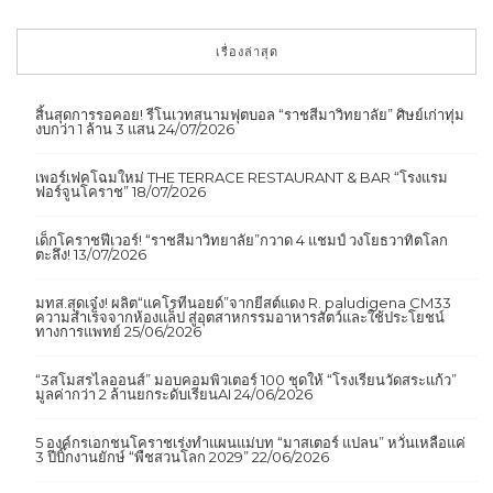
เรื่องล่าสุด
สิ้นสุดการรอคอย! รีโนเวทสนามฟุตบอล “ราชสีมาวิทยาลัย” ศิษย์เก่าทุ่ม
งบกว่า 1 ล้าน 3 แสน
24/07/2026
เพอร์เฟคโฉมใหม่ THE TERRACE RESTAURANT & BAR “โรงแรม
ฟอร์จูนโคราช”
18/07/2026
เด็กโคราชฟีเวอร์! “ราชสีมาวิทยาลัย”กวาด 4 แชมป์ วงโยธวาทิตโลก
ตะลึง!
13/07/2026
มทส.สุดเจ๋ง! ผลิต“แคโรทีนอยด์”จากยีสต์แดง R. paludigena CM33
ความสำเร็จจากห้องแล็ป สู่อุตสาหกรรมอาหารสัตว์และใช้ประโยชน์
ทางการแพทย์
25/06/2026
“3สโมสรไลออนส์” มอบคอมพิวเตอร์ 100 ชุดให้ “โรงเรียนวัดสระแก้ว”
มูลค่ากว่า 2 ล้านยกระดับเรียนAI
24/06/2026
5 องค์กรเอกชนโคราชเร่งทำแผนแม่บท “มาสเตอร์ แปลน” หวั่นเหลือแค่
3 ปีบิ๊กงานยักษ์ “พืชสวนโลก 2029”
22/06/2026