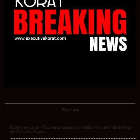
เรื่องล่าสุด
สิ้นสุดการรอคอย! รีโนเวทสนามฟุตบอล “ราชสีมาวิทยาลัย” ศิษย์เก่าทุ่ม
งบกว่า 1 ล้าน 3 แสน