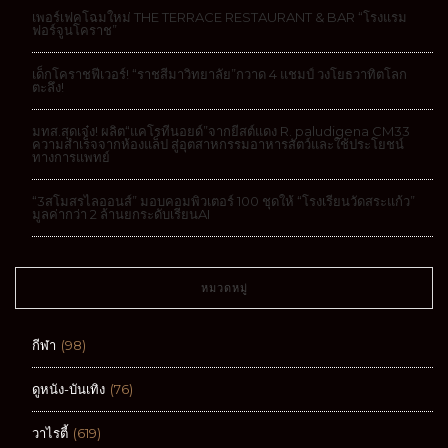
เพอร์เฟคโฉมใหม่ THE TERRACE RESTAURANT & BAR “โรงแรม
ฟอร์จูนโคราช”
เด็กโคราชฟีเวอร์! “ราชสีมาวิทยาลัย”กวาด 4 แชมป์ วงโยธวาทิตโลก
ตะลึง!
มทส.สุดเจ๋ง! ผลิต“แคโรทีนอยด์”จากยีสต์แดง R. paludigena CM33
ความสำเร็จจากห้องแล็ป สู่อุตสาหกรรมอาหารสัตว์และใช้ประโยชน์
ทางการแพทย์
“3สโมสรไลออนส์” มอบคอมพิวเตอร์ 100 ชุดให้ “โรงเรียนวัดสระแก้ว”
มูลค่ากว่า 2 ล้านยกระดับเรียนAI
หมวดหมู่
กีฬา
(98)
ดูหนัง-บันเทิง
(76)