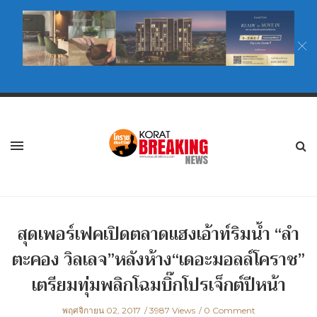
สุดเพอร์เฟคเปิดตลาดแฮงเอ้าท์ริมน้ำ “ลำ
ตะคอง วิลเลจ”หลังห้าง“เดอะมอลล์โคราช”
เตรียมทุ่มพลิกโฉมบิ๊กโปรเจ็กต์ปีหน้า
พฤศจิกายน 02, 2017
3987 Views
0 Comment