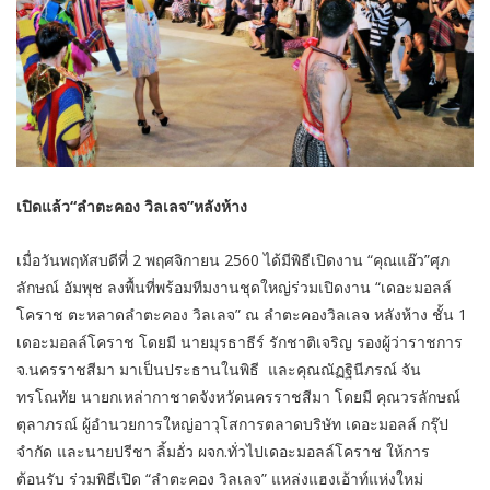
เปิดแล้ว“ลำตะคอง วิลเลจ”หลังห้าง
เมื่อวันพฤหัสบดีที่ 2 พฤศจิกายน 2560 ได้มีพิธีเปิดงาน “คุณแอ๊ว”ศุภ
ลักษณ์ อัมพุช ลงพื้นที่พร้อมทีมงานชุดใหญ่ร่วมเปิดงาน “เดอะมอลล์
โคราช ตะหลาดลำตะคอง วิลเลจ” ณ ลำตะคองวิลเลจ หลังห้าง ชั้น 1
เดอะมอลล์โคราช โดยมี นายมุรธาธีร์ รักชาติเจริญ รองผู้ว่าราชการ
จ.นครราชสีมา มาเป็นประธานในพิธี และคุณณัฏฐินีภรณ์ จัน
ทรโณทัย นายกเหล่ากาชาดจังหวัดนครราชสีมา
โดยมี คุณวรลักษณ์
ตุลาภรณ์ ผู้อำนวยการใหญ่อาวุโสการตลาดบริษัท เดอะมอลล์ กรุ๊ป
จำกัด และนายปรีชา ลิ้มอั่ว ผจก.ทั่วไปเดอะมอลล์โคราช ให้การ
ต้อนรับ ร่วมพิธีเปิด “ลำตะคอง วิลเลจ” แหล่งแฮงเอ้าท์แห่งใหม่