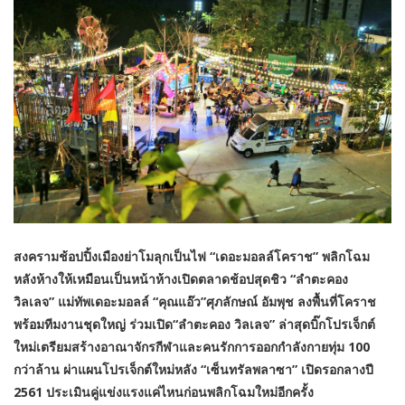
สงครามช้อปปิ้งเมืองย่าโมลุกเป็นไฟ “เดอะมอลล์โคราช” พลิกโฉม
หลังห้างให้เหมือนเป็นหน้าห้างเปิดตลาดช้อปสุดชิว “ลำตะคอง
วิลเลจ” แม่ทัพเดอะมอลล์ “คุณแอ๊ว”ศุภลักษณ์ อัมพุช ลงพื้นที่โคราช
พร้อมทีมงานชุดใหญ่ ร่วมเปิด“ลำตะคอง วิลเลจ” ล่าสุดบิ๊กโปรเจ็กต์
ใหม่เตรียมสร้างอาณาจักรกีฬาและคนรักการออกกำลังกายทุ่ม 100
กว่าล้าน ผ่าแผนโปรเจ็กต์ใหม่หลัง “เซ็นทรัลพลาซา” เปิดรอกลางปี
2561 ประเมินคู่แข่งแรงแค่ไหนก่อนพลิกโฉมใหม่อีกครั้ง