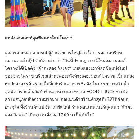
แหล่งแฮงเอาท์สุดชิลแห่งใหม่โคราช
คุณวรลักษณ์ ตุลาภรณ์ ผู้อำนวยการใหญ่อาวุโสการตลาดบริษัท
เดอะมอลล์ กรุ๊ป จำกัด กล่าวว่า “วันนี้ปรากฎการณ์ใหม่เดอะมอลล์
โคราชได้เปิดตัว “ลำตะคอง วิลเลจ” แหล่งแฮงเอาท์สุดชิลแห่งใหม่
ของชาวโคราช บริเวณลำตะคองหลังห้างเดอะมอลล์โคราช เป็นแหล่ง
พบปะสังสรรค์ อร่อยเต็มอิ่มกับร้านอาหารชื่อดัง ในบรรยากาศริมน้ำ
สุดชิค อร่อยเต็มอิ่มกับร้านอาหารและขบวน FOOD TRUCK ระเบิด
ความสนุกกับกิจกรรมมากมาย อัดแน่นด้วยร้านค้าสุดฮิปให้ได้ช้อปอ
ย่างจุใจ ทั้งร้านค้าแฟชั่น ไลฟ์สไตล์ ร้านคอนเทนเนอร์สุดแนว “ลำตะ
คอง วิลเลจ” เปิดทุกวันตั้งแต่ 17.00 น.เป็นต้นไป”