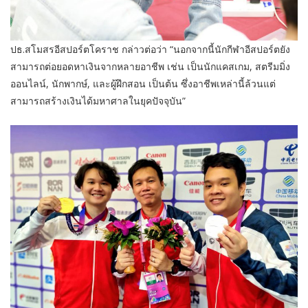
ปธ.สโมสรอีสปอร์ตโคราช กล่าวต่อว่า “นอกจากนี้นักกีฬาอีสปอร์ตยัง
สามารถต่อยอดหาเงินจากหลายอาชีพ เช่น เป็นนักแคสเกม, สตรีมมิ่ง
ออนไลน์, นักพากษ์, และผู้ฝึกสอน เป็นต้น ซึ่งอาชีพเหล่านี้ล้วนแต่
สามารถสร้างเงินได้มหาศาลในยุคปัจจุบัน”