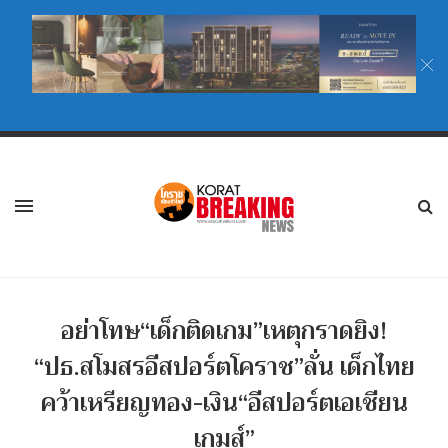
อย่าโทษ“เด็กติดเกม”เหตุกราดยิง!
“ปธ.สโมสรอีสปอร์ตโคราช”ลั่น เด็กไทย
คว้าเหรียญทอง-เงิน“อีสปอร์ตเอเชียน
เกมส์”