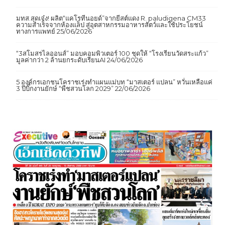
มทส.สุดเจ๋ง! ผลิต“แคโรทีนอยด์”จากยีสต์แดง R. paludigena CM33
ความสำเร็จจากห้องแล็ป สู่อุตสาหกรรมอาหารสัตว์และใช้ประโยชน์
ทางการแพทย์
25/06/2026
“3สโมสรไลออนส์” มอบคอมพิวเตอร์ 100 ชุดให้ “โรงเรียนวัดสระแก้ว”
มูลค่ากว่า 2 ล้านยกระดับเรียนAI
24/06/2026
5 องค์กรเอกชนโคราชเร่งทำแผนแม่บท “มาสเตอร์ แปลน” หวั่นเหลือแค่
3 ปีบิ๊กงานยักษ์ “พืชสวนโลก 2029”
22/06/2026