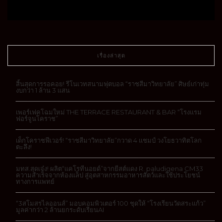
เรื่องล่าสุด
สิ้นสุดการรอคอย! รีโนเวทสนามฟุตบอล “ราชสีมาวิทยาลัย” ศิษย์เก่าทุ่ม
งบกว่า 1 ล้าน 3 แสน
เพอร์เฟคโฉมใหม่ THE TERRACE RESTAURANT & BAR “โรงแรม
ฟอร์จูนโคราช”
เด็กโคราชฟีเวอร์! “ราชสีมาวิทยาลัย”กวาด 4 แชมป์ วงโยธวาทิตโลก
ตะลึง!
มทส.สุดเจ๋ง! ผลิต“แคโรทีนอยด์”จากยีสต์แดง R. paludigena CM33
ความสำเร็จจากห้องแล็ป สู่อุตสาหกรรมอาหารสัตว์และใช้ประโยชน์
ทางการแพทย์
“3สโมสรไลออนส์” มอบคอมพิวเตอร์ 100 ชุดให้ “โรงเรียนวัดสระแก้ว”
มูลค่ากว่า 2 ล้านยกระดับเรียนAI