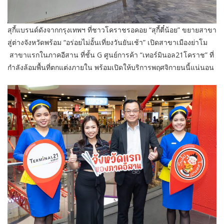
สุกี้แบรนด์ดังจากกรุงเทพฯ ที่ชาวโคราชรอคอย “สุกี้ตี๋น้อย” ขยายสาขา
สู่ต่างจังหวัดพร้อม “อร่อยไม่อั้นเที่ยงวันยันเช้า” เปิดสาขาเมืองย่าโม
สาขาแรกในภาคอีสาน ที่ชั้น G ศูนย์การค้า “เทอร์มินอล21โคราช” ที่
กำลังล้อมพื้นที่ตกแต่งภายใน พร้อมเปิดให้บริการพฤศจิกายนนี้แน่นอน