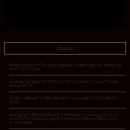
เรื่องล่าสุด
สิ้นสุดการรอคอย! รีโนเวทสนามฟุตบอล “ราชสีมาวิทยาลัย” ศิษย์เก่าทุ่ม
งบกว่า 1 ล้าน 3 แสน
เพอร์เฟคโฉมใหม่ THE TERRACE RESTAURANT & BAR “โรงแรม
ฟอร์จูนโคราช”
เด็กโคราชฟีเวอร์! “ราชสีมาวิทยาลัย”กวาด 4 แชมป์ วงโยธวาทิตโลก
ตะลึง!
มทส.สุดเจ๋ง! ผลิต“แคโรทีนอยด์”จากยีสต์แดง R. paludigena CM33
ความสำเร็จจากห้องแล็ป สู่อุตสาหกรรมอาหารสัตว์และใช้ประโยชน์
ทางการแพทย์