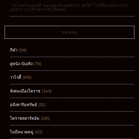
“3สโมสรไลออนส์” มอบคอมพิวเตอร์ 100 ชุดให้ “โรงเรียนวัดสระแก้ว”
มูลค่ากว่า 2 ล้านยกระดับเรียนAI
หมวดหมู่
กีฬา
(98)
ดูหนัง-บันเทิง
(76)
วาไรตี้
(619)
สังคมเมืองโคราช
(345)
อสังหาริมทรัพย์
(52)
โคราชสตาร์ทอัพ
(281)
ไม่มีหมวดหมู่
(63)