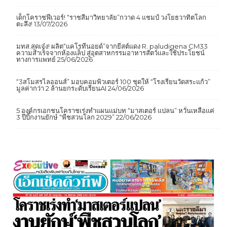
เด็กโคราชฟีเวอร์! “ราชสีมาวิทยาลัย”กวาด 4 แชมป์ วงโยธวาทิตโลก
ตะลึง!
13/07/2026
มทส.สุดเจ๋ง! ผลิต“แคโรทีนอยด์”จากยีสต์แดง R. paludigena CM33
ความสำเร็จจากห้องแล็ป สู่อุตสาหกรรมอาหารสัตว์และใช้ประโยชน์
ทางการแพทย์
25/06/2026
“3สโมสรไลออนส์” มอบคอมพิวเตอร์ 100 ชุดให้ “โรงเรียนวัดสระแก้ว”
มูลค่ากว่า 2 ล้านยกระดับเรียนAI
24/06/2026
5 องค์กรเอกชนโคราชเร่งทำแผนแม่บท “มาสเตอร์ แปลน” หวั่นเหลือแค่
3 ปีบิ๊กงานยักษ์ “พืชสวนโลก 2029”
22/06/2026