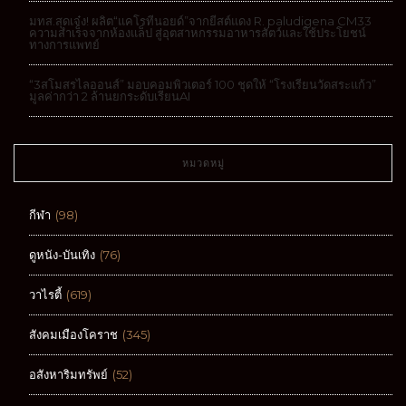
มทส.สุดเจ๋ง! ผลิต“แคโรทีนอยด์”จากยีสต์แดง R. paludigena CM33
ความสำเร็จจากห้องแล็ป สู่อุตสาหกรรมอาหารสัตว์และใช้ประโยชน์
ทางการแพทย์
“3สโมสรไลออนส์” มอบคอมพิวเตอร์ 100 ชุดให้ “โรงเรียนวัดสระแก้ว”
มูลค่ากว่า 2 ล้านยกระดับเรียนAI
หมวดหมู่
กีฬา
(98)
ดูหนัง-บันเทิง
(76)
วาไรตี้
(619)
สังคมเมืองโคราช
(345)
อสังหาริมทรัพย์
(52)