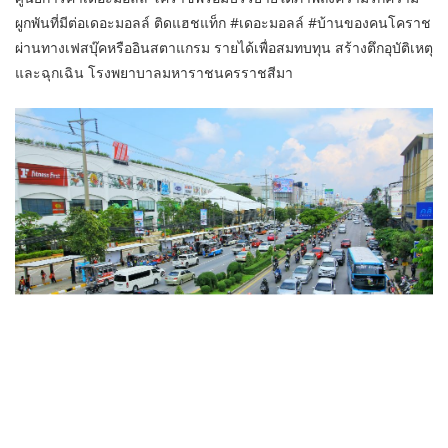
ผูกพันที่มีต่อเดอะมอลล์ ติดแฮชแท็ก #เดอะมอลล์ #บ้านของคนโคราช
ผ่านทางเฟสบุ๊คหรืออินสตาแกรม รายได้เพื่อสมทบทุน สร้างตึกอุบัติเหตุ
และฉุกเฉิน โรงพยาบาลมหาราชนครราชสีมา