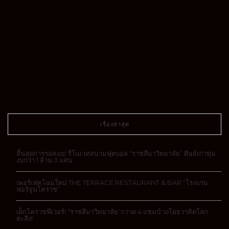
เรื่องล่าสุด
สิ้นสุดการรอคอย! รีโนเวทสนามฟุตบอล “ราชสีมาวิทยาลัย” ศิษย์เก่าทุ่ม
งบกว่า 1 ล้าน 3 แสน
เพอร์เฟคโฉมใหม่ THE TERRACE RESTAURANT & BAR “โรงแรม
ฟอร์จูนโคราช”
เด็กโคราชฟีเวอร์! “ราชสีมาวิทยาลัย”กวาด 4 แชมป์ วงโยธวาทิตโลก
ตะลึง!