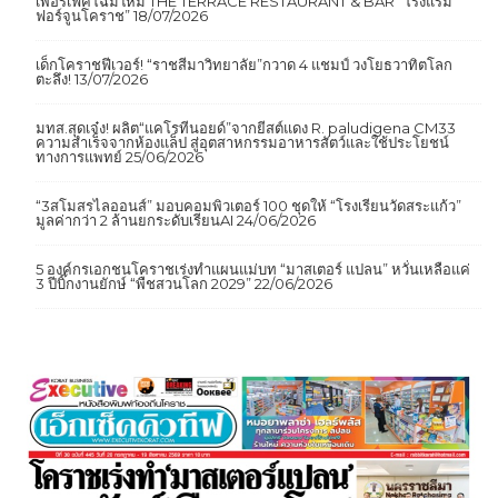
เพอร์เฟคโฉมใหม่ THE TERRACE RESTAURANT & BAR “โรงแรม
ฟอร์จูนโคราช”
18/07/2026
เด็กโคราชฟีเวอร์! “ราชสีมาวิทยาลัย”กวาด 4 แชมป์ วงโยธวาทิตโลก
ตะลึง!
13/07/2026
มทส.สุดเจ๋ง! ผลิต“แคโรทีนอยด์”จากยีสต์แดง R. paludigena CM33
ความสำเร็จจากห้องแล็ป สู่อุตสาหกรรมอาหารสัตว์และใช้ประโยชน์
ทางการแพทย์
25/06/2026
“3สโมสรไลออนส์” มอบคอมพิวเตอร์ 100 ชุดให้ “โรงเรียนวัดสระแก้ว”
มูลค่ากว่า 2 ล้านยกระดับเรียนAI
24/06/2026
5 องค์กรเอกชนโคราชเร่งทำแผนแม่บท “มาสเตอร์ แปลน” หวั่นเหลือแค่
3 ปีบิ๊กงานยักษ์ “พืชสวนโลก 2029”
22/06/2026