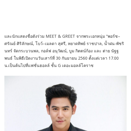
และนักแสดงชื่อดังร่วม MEET & GREET จากพระเอกหนุ่ม “พอร์ช–
ศรัณย์ ศิริลักษณ์, โบว์–เมลดา สุศรี, หยาดทิพย์ ราชปาล, น้ำฝน-พัชริ
นทร์ จัดกระบวนพล, กอล์ฟ อนุวัฒน์, บูม กิตตน์ก้อง และ ต่าย นัฐฐ
พนธ์ ในพิธีเปิดงานวันเสาร์ที่ 30 กันยายน 2560 ตั้งแต่เวลา 17.00
น.เป็นต้นไปที่แฟชั่นฮอลล์ ชั้น G เดอะมอลล์โคราช