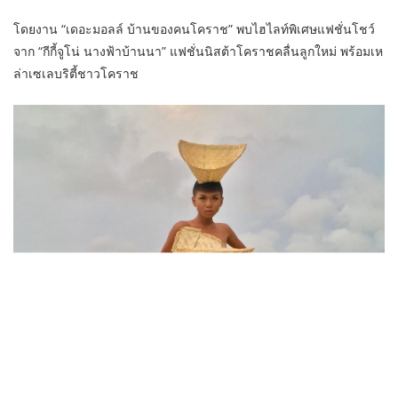
โดยงาน “เดอะมอลล์ บ้านของคนโคราช” พบไฮไลท์พิเศษแฟชั่นโชว์
จาก “กีกี้จูโน่ นางฟ้าบ้านนา” แฟชั่นนิสต้าโคราชคลื่นลูกใหม่ พร้อมเห
ล่าเซเลบริตี้ชาวโคราช