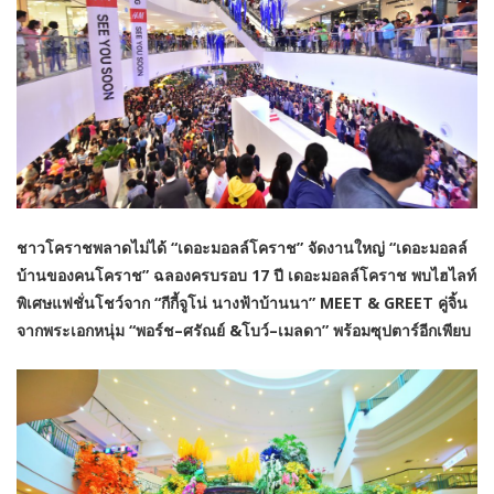
ชาวโคราชพลาดไม่ได้ “เดอะมอลล์โคราช” จัดงานใหญ่ “เดอะมอลล์
บ้านของคนโคราช” ฉลองครบรอบ 17 ปี เดอะมอลล์โคราช พบไฮไลท์
พิเศษแฟชั่นโชว์จาก “กีกี้จูโน่ นางฟ้าบ้านนา” MEET & GREET คู่จิ้น
จากพระเอกหนุ่ม “พอร์ช–ศรัณย์ &โบว์–เมลดา” พร้อมซุปตาร์อีกเพียบ