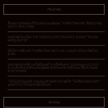
เรื่องล่าสุด
สิ้นสุดการรอคอย! รีโนเวทสนามฟุตบอล “ราชสีมาวิทยาลัย” ศิษย์เก่าทุ่ม
งบกว่า 1 ล้าน 3 แสน
เพอร์เฟคโฉมใหม่ THE TERRACE RESTAURANT & BAR “โรงแรม
ฟอร์จูนโคราช”
เด็กโคราชฟีเวอร์! “ราชสีมาวิทยาลัย”กวาด 4 แชมป์ วงโยธวาทิตโลก
ตะลึง!
มทส.สุดเจ๋ง! ผลิต“แคโรทีนอยด์”จากยีสต์แดง R. paludigena CM33
ความสำเร็จจากห้องแล็ป สู่อุตสาหกรรมอาหารสัตว์และใช้ประโยชน์
ทางการแพทย์
“3สโมสรไลออนส์” มอบคอมพิวเตอร์ 100 ชุดให้ “โรงเรียนวัดสระแก้ว”
มูลค่ากว่า 2 ล้านยกระดับเรียนAI