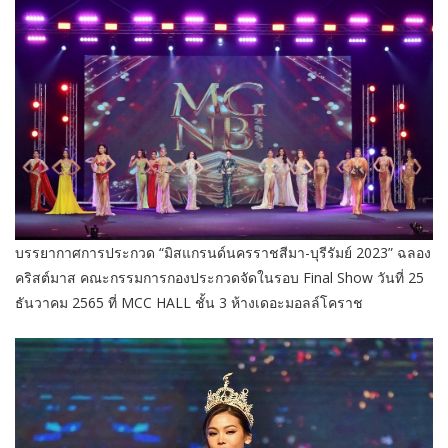
บรรยากาศการประกวด “มิสแกรนด์นครราชสีมา-บุรีรัมย์ 2023” ฉลอง
คริสต์มาส คณะกรรมการกองประกวดจัดในรอบ Final Show วันที่ 25
ธันวาคม 2565 ที่ MCC HALL ชั้น 3 ห้างเดอะมอลล์โคราช