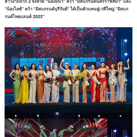
สาวงามจาก 2 จังหวัด “น้องมีนา” คว้า “มิสแกรนด์นครราชสีมา” และ
“น้องไอซ์” คว้า “มิสแกรนด์บุรีรัมย์” ได้เป็นตัวแทนสู่เวทีใหญ่ “มิสแก
รนด์ไทยแลนด์ 2023”