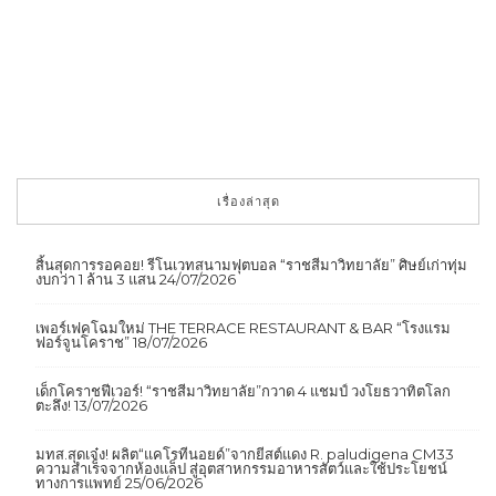
เรื่องล่าสุด
สิ้นสุดการรอคอย! รีโนเวทสนามฟุตบอล “ราชสีมาวิทยาลัย” ศิษย์เก่าทุ่ม
งบกว่า 1 ล้าน 3 แสน
24/07/2026
เพอร์เฟคโฉมใหม่ THE TERRACE RESTAURANT & BAR “โรงแรม
ฟอร์จูนโคราช”
18/07/2026
เด็กโคราชฟีเวอร์! “ราชสีมาวิทยาลัย”กวาด 4 แชมป์ วงโยธวาทิตโลก
ตะลึง!
13/07/2026
มทส.สุดเจ๋ง! ผลิต“แคโรทีนอยด์”จากยีสต์แดง R. paludigena CM33
ความสำเร็จจากห้องแล็ป สู่อุตสาหกรรมอาหารสัตว์และใช้ประโยชน์