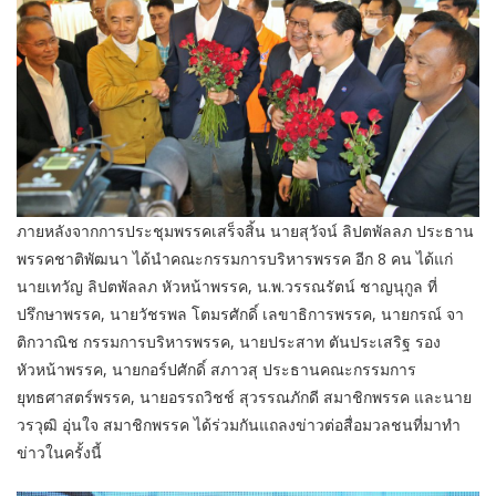
ภายหลังจากการประชุมพรรคเสร็จสิ้น นายสุวัจน์ ลิปตพัลลภ ประธาน
พรรคชาติพัฒนา ได้นำคณะกรรมการบริหารพรรค อีก 8 คน ได้แก่
นายเทวัญ ลิปตพัลลภ หัวหน้าพรรค, น.พ.วรรณรัตน์ ชาญนุกูล ที่
ปรึกษาพรรค, นายวัชรพล โตมรศักดิ์ เลขาธิการพรรค, นายกรณ์ จา
ติกวาณิช กรรมการบริหารพรรค, นายประสาท ตันประเสริฐ รอง
หัวหน้าพรรค, นายกอร์ปศักดิ์ สภาวสุ ประธานคณะกรรมการ
ยุทธศาสตร์พรรค, นายอรรถวิชช์ สุวรรณภักดี สมาชิกพรรค และนาย
วรวุฒิ อุ่นใจ สมาชิกพรรค ได้ร่วมกันแถลงข่าวต่อสื่อมวลชนที่มาทำ
ข่าวในครั้งนี้