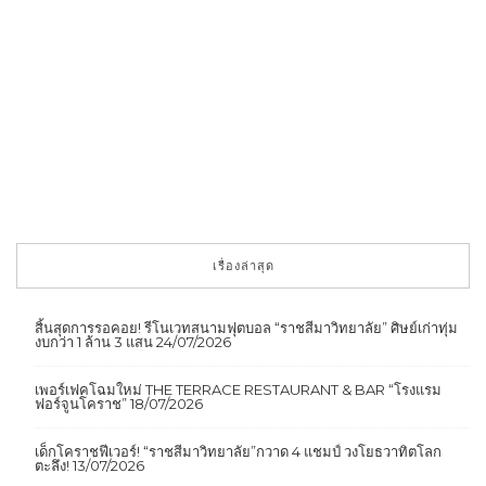
เรื่องล่าสุด
สิ้นสุดการรอคอย! รีโนเวทสนามฟุตบอล “ราชสีมาวิทยาลัย” ศิษย์เก่าทุ่ม
งบกว่า 1 ล้าน 3 แสน
24/07/2026
เพอร์เฟคโฉมใหม่ THE TERRACE RESTAURANT & BAR “โรงแรม
ฟอร์จูนโคราช”
18/07/2026
เด็กโคราชฟีเวอร์! “ราชสีมาวิทยาลัย”กวาด 4 แชมป์ วงโยธวาทิตโลก