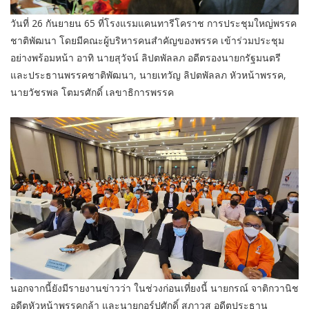
วันที่ 26 กันยายน 65 ที่โรงแรมแคนทารีโคราช การประชุมใหญ่พรรค
ชาติพัฒนา โดยมีคณะผู้บริหารคนสำคัญของพรรค เข้าร่วมประชุม
อย่างพร้อมหน้า อาทิ นายสุวัจน์ ลิปตพัลลภ อดีตรองนายกรัฐมนตรี
และประธานพรรคชาติพัฒนา, นายเทวัญ ลิปตพัลลภ หัวหน้าพรรค,
นายวัชรพล โตมรศักดิ์ เลขาธิการพรรค
นอกจากนี้ยังมีรายงานข่าวว่า ในช่วงก่อนเที่ยงนี้ นายกรณ์ จาติกวานิช
อดีตหัวหน้าพรรคกล้า และนายกอร์ปศักดิ์ สภาวสุ อดีตประธาน