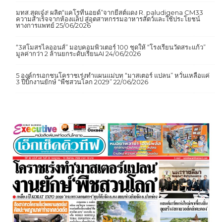
ตะลึง!
13/07/2026
มทส.สุดเจ๋ง! ผลิต“แคโรทีนอยด์”จากยีสต์แดง R. paludigena CM33
ความสำเร็จจากห้องแล็ป สู่อุตสาหกรรมอาหารสัตว์และใช้ประโยชน์
ทางการแพทย์
25/06/2026
“3สโมสรไลออนส์” มอบคอมพิวเตอร์ 100 ชุดให้ “โรงเรียนวัดสระแก้ว”
มูลค่ากว่า 2 ล้านยกระดับเรียนAI
24/06/2026
5 องค์กรเอกชนโคราชเร่งทำแผนแม่บท “มาสเตอร์ แปลน” หวั่นเหลือแค่
3 ปีบิ๊กงานยักษ์ “พืชสวนโลก 2029”
22/06/2026