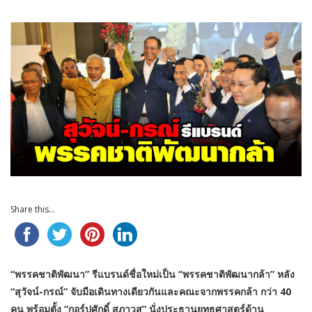
Share this...
“พรรคชาติพัฒนา” รีแบรนด์ชื่อใหม่เป็น “พรรคชาติพัฒนากล้า” หลัง
“สุวัจน์-กรณ์” จับมือเดินทางเดียวกันและคณะจากพรรคกล้า กว่า 40
คน พร้อมตั้ง “กอร์ปศักดิ์ สภาวสุ” นั่งประธานยุทธศาสตร์ด้าน