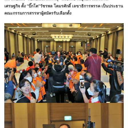
เศรษฐกิจ ตั้ง “บิ๊กโต”วัชรพล โตมรศักดิ์ เลขาธิการพรรค เป็นประธาน
คณะกรรมการสรรหาผู้สมัครรับเลือกตั้ง