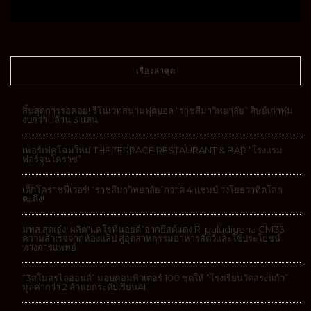
เรื่องล่าสุด
สิ้นสุดการรอคอย! รีโนเวทสนามฟุตบอล “ราชสีมาวิทยาลัย” ศิษย์เก่าทุ่ม
งบกว่า 1 ล้าน 3 แสน
เพอร์เฟคโฉมใหม่ THE TERRACE RESTAURANT & BAR “โรงแรม
ฟอร์จูนโคราช”
เด็กโคราชฟีเวอร์! “ราชสีมาวิทยาลัย”กวาด 4 แชมป์ วงโยธวาทิตโลก
ตะลึง!
มทส.สุดเจ๋ง! ผลิต“แคโรทีนอยด์”จากยีสต์แดง R. paludigena CM33
ความสำเร็จจากห้องแล็ป สู่อุตสาหกรรมอาหารสัตว์และใช้ประโยชน์
ทางการแพทย์
“3สโมสรไลออนส์” มอบคอมพิวเตอร์ 100 ชุดให้ “โรงเรียนวัดสระแก้ว”
มูลค่ากว่า 2 ล้านยกระดับเรียนAI