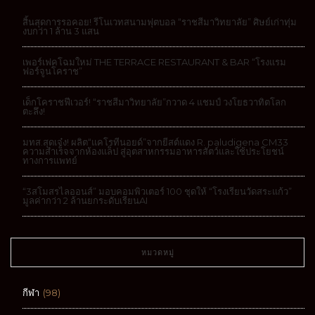
สิ้นสุดการรอคอย! รีโนเวทสนามฟุตบอล “ราชสีมาวิทยาลัย” ศิษย์เก่าทุ่ม
งบกว่า 1 ล้าน 3 แสน
เพอร์เฟคโฉมใหม่ THE TERRACE RESTAURANT & BAR “โรงแรม
ฟอร์จูนโคราช”
เด็กโคราชฟีเวอร์! “ราชสีมาวิทยาลัย”กวาด 4 แชมป์ วงโยธวาทิตโลก
ตะลึง!
มทส.สุดเจ๋ง! ผลิต“แคโรทีนอยด์”จากยีสต์แดง R. paludigena CM33
ความสำเร็จจากห้องแล็ป สู่อุตสาหกรรมอาหารสัตว์และใช้ประโยชน์
ทางการแพทย์
“3สโมสรไลออนส์” มอบคอมพิวเตอร์ 100 ชุดให้ “โรงเรียนวัดสระแก้ว”
มูลค่ากว่า 2 ล้านยกระดับเรียนAI
หมวดหมู่
กีฬา
(98)