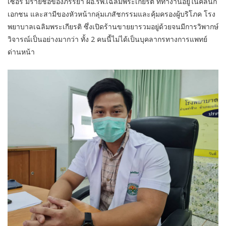
เซอร์ มีรายชื่อของภรรยา ผอ.รพ.เฉลิมพระเกียรติ ที่ทำงานอยู่ในคลินิก
เอกชน และสามีของหัวหน้ากลุ่มเภสัชกรรมและคุ้มครองผู้บริโภค โรง
พยาบาลเฉลิมพระเกียรติ ซึ่งเปิดร้านขายยารวมอยู่ด้วยจนมีการวิพากษ์
วิจารณ์เป็นอย่างมากว่า ทั้ง 2 คนนี้ไม่ได้เป็นบุคลากรทางการแพทย์
ด่านหน้า