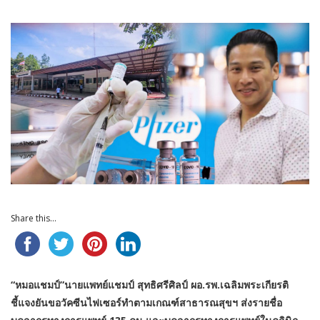
Share this...
“หมอแชมป์”นายแพทย์แชมป์ สุทธิศรีศิลป์ ผอ.รพ.เฉลิมพระเกียรติ
ชี้แจงยันขอวัคซีนไฟเซอร์ทำตามเกณฑ์สาธารณสุขฯ ส่งรายชื่อ