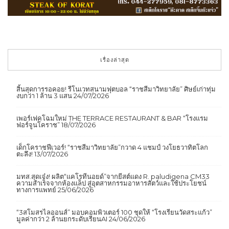
เรื่องล่าสุด
สิ้นสุดการรอคอย! รีโนเวทสนามฟุตบอล “ราชสีมาวิทยาลัย” ศิษย์เก่าทุ่ม
งบกว่า 1 ล้าน 3 แสน
24/07/2026
เพอร์เฟคโฉมใหม่ THE TERRACE RESTAURANT & BAR “โรงแรม
ฟอร์จูนโคราช”
18/07/2026
เด็กโคราชฟีเวอร์! “ราชสีมาวิทยาลัย”กวาด 4 แชมป์ วงโยธวาทิตโลก
ตะลึง!
13/07/2026
มทส.สุดเจ๋ง! ผลิต“แคโรทีนอยด์”จากยีสต์แดง R. paludigena CM33
ความสำเร็จจากห้องแล็ป สู่อุตสาหกรรมอาหารสัตว์และใช้ประโยชน์
ทางการแพทย์
25/06/2026
“3สโมสรไลออนส์” มอบคอมพิวเตอร์ 100 ชุดให้ “โรงเรียนวัดสระแก้ว”
มูลค่ากว่า 2 ล้านยกระดับเรียนAI
24/06/2026