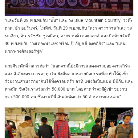
“และวันที่ 28 พ.ย.พบกับ “พั๊น” และ วง Blue Mountain Country, วงด๊ะ
ดาด, อ่ำ อมรินทร์, โมทีฟ, วันที่ 29 พ.ย.พบกับ “หงา คาราวาน”และ วง
ระเงียว, อ้น ธวัชชัย ชูเหมือน, สงกรานต์ เดอะวอยส์ และปิดท้ายวันที่
30 พ.ย.พบกับ “วงเดอะพาเลซ พร้อม ปุ๊-อัญชลี จงคดีกิจ” และ “แสน
นากา-วงคัลเลอร์ฟูล”
นายจีระศักดิ์ กล่าวต่อว่า “นอกจากนี้ยังมีการแสดงคาวบอย-คาวเกิร์ล
แสง สีเสียงตระการตาทุกวัน ยังมีหลากหลายกิจกรรมที่จะทำให้ผู้เข้า
ร่วมงานสามารถมากันได้ทั้งครอบครัว อาทิ แข่งยิงปืนแม่น บีบีกัน และ
ควงมีด ชิงเงินรางวัลกว่า 50,000 บาท โดยคาดว่าจะมีผู้เข้าชมงาน
กว่า 500,000 คน ซึ่งงานปีนี้เงินสะพัดกว่า 50 ล้านบาทแน่นอน”