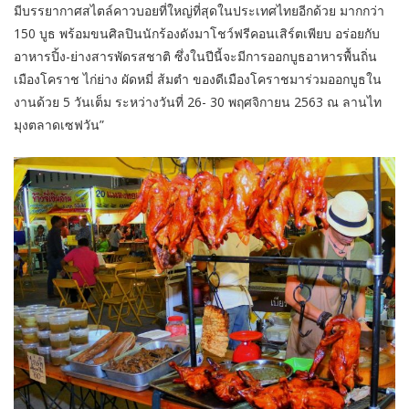
มีบรรยากาศสไตล์คาวบอยที่ใหญ่ที่สุดในประเทศไทยอีกด้วย มากกว่า
150 บูธ พร้อมขนศิลปินนักร้องดังมาโชว์ฟรีคอนเสิร์ตเพียบ อร่อยกับ
อาหารปิ้ง-ย่างสารพัดรสชาติ ซึ่งในปีนี้จะมีการออกบูธอาหารพื้นถิ่น
เมืองโคราช ไก่ย่าง ผัดหมี่ ส้มตำ ของดีเมืองโคราชมาร่วมออกบูธใน
งานด้วย 5 วันเต็ม ระหว่างวันที่ 26- 30 พฤศจิกายน 2563 ณ ลานไท
มุงตลาดเซฟวัน”