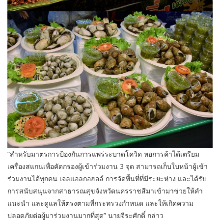
“สำหรับมาตรการป้องกันการแพร่ระบาดโควิด หอการค้าได้เตรียม
เครื่องสแกนเพื่อคัดกรองผู้เข้าร่วมงาน 3 จุด สามารถเก็บใบหน้าผู้เข้า
ร่วมงานได้ทุกคน เจลแอลกอฮอล์ การจัดพื้นที่ที่มีระยะห่าง และได้รับ
การสนับสนุนจากสาธารณสุขจังหวัดนครราชสีมาเข้ามาช่วยให้คำ
แนะนำ และดูแลให้ตรงตามที่กระทรวงกำหนด และให้เกิดความ
ปลอดภัยต่อผู้มาร่วมงานมากที่สุด” นายจีระศักดิ์ กล่าว