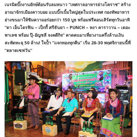
เนรมิตบิ๊กงานยักษ์ต้อนรับลมหนาว “เทศกาลอาหารย่างโคราช” สร้าง
อาณาจักรเมืองคาวบอย แบบบิ๊กเบิ้มใหญ่สุดในประเทศ กองทัพอาหาร
ย่างขนมาให้ชิมความอร่อยกว่า 150 บูธ พร้อมฟรีคอนเสิร์ตทุกวันอาทิ
“ดา เอ็นโดรฟิน – เป็กกี้ ศรีธันยา – PUNCH – หงา คาราวาน – เดอะ
พาเลซ พร้อม ปุ๊-อัญชลี จงคดีกิจ” คาดคนมาเที่ยวงานครึ่งล้านเงิน
สะพัดทะลุ 50 ล้าน! ใจป้ำ “แจกทองทุกคืน” เริ่ม 26-30 พฤศจิกายนนี้ที่
“ตลาดเซฟวัน”