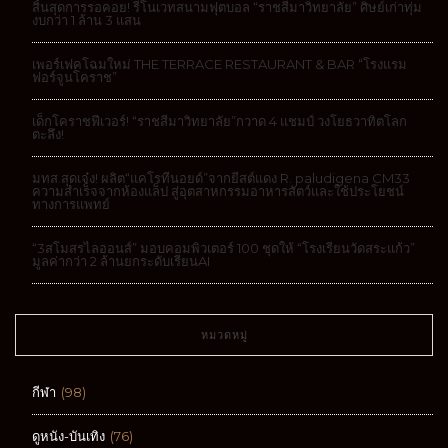
เพอร์เฟคโฉมใหม่ THE TERRACE RESTAURANT & BAR “โรงแรม
ฟอร์จูนโคราช”
เด็กโคราชฟีเวอร์! “ราชสีมาวิทยาลัย”กวาด 4 แชมป์ วงโยธวาทิตโลก
ตะลึง!
มทส.สุดเจ๋ง! ผลิต“แคโรทีนอยด์”จากยีสต์แดง R. paludigena CM33
ความสำเร็จจากห้องแล็ป สู่อุตสาหกรรมอาหารสัตว์และใช้ประโยชน์
ทางการแพทย์
“3สโมสรไลออนส์” มอบคอมพิวเตอร์ 100 ชุดให้ “โรงเรียนวัดสระแก้ว”
มูลค่ากว่า 2 ล้านยกระดับเรียนAI
หมวดหมู่
กีฬา
(98)
ดูหนัง-บันเทิง
(76)