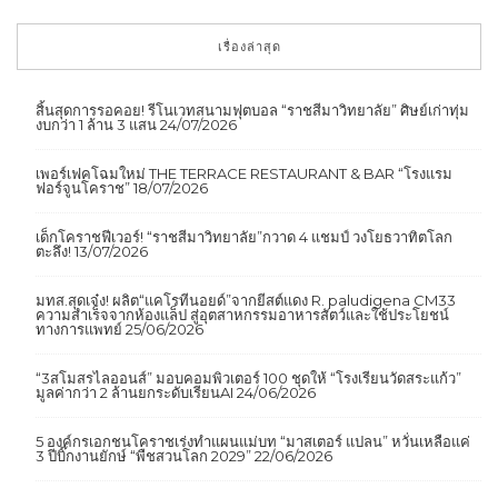
เรื่องล่าสุด
สิ้นสุดการรอคอย! รีโนเวทสนามฟุตบอล “ราชสีมาวิทยาลัย” ศิษย์เก่าทุ่ม
งบกว่า 1 ล้าน 3 แสน
24/07/2026
เพอร์เฟคโฉมใหม่ THE TERRACE RESTAURANT & BAR “โรงแรม
ฟอร์จูนโคราช”
18/07/2026
เด็กโคราชฟีเวอร์! “ราชสีมาวิทยาลัย”กวาด 4 แชมป์ วงโยธวาทิตโลก
ตะลึง!
13/07/2026
มทส.สุดเจ๋ง! ผลิต“แคโรทีนอยด์”จากยีสต์แดง R. paludigena CM33
ความสำเร็จจากห้องแล็ป สู่อุตสาหกรรมอาหารสัตว์และใช้ประโยชน์
ทางการแพทย์
25/06/2026
“3สโมสรไลออนส์” มอบคอมพิวเตอร์ 100 ชุดให้ “โรงเรียนวัดสระแก้ว”
มูลค่ากว่า 2 ล้านยกระดับเรียนAI
24/06/2026
5 องค์กรเอกชนโคราชเร่งทำแผนแม่บท “มาสเตอร์ แปลน” หวั่นเหลือแค่
3 ปีบิ๊กงานยักษ์ “พืชสวนโลก 2029”
22/06/2026