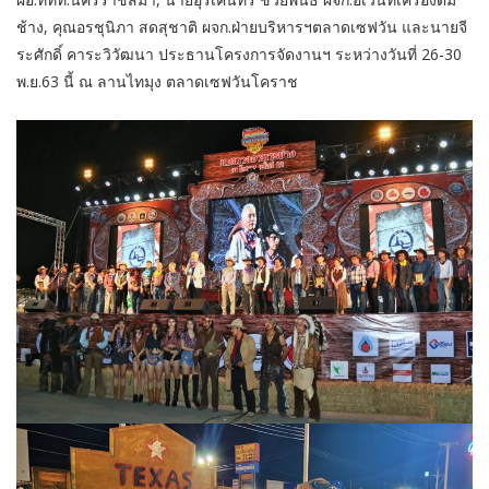
ช้าง, คุณอรชุนิภา สดสุชาติ ผจก.ฝ่ายบริหารฯตลาดเซฟวัน และนายจี
ระศักดิ์ คาระวิวัฒนา ประธานโครงการจัดงานฯ ระหว่างวันที่ 26-30
พ.ย.63 นี้ ณ ลานไทมุง ตลาดเซฟวันโคราช