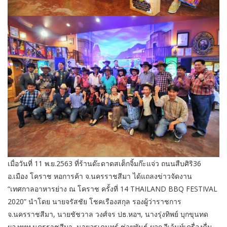
เมื่อวันที่ 11 พ.ย.2563 ที่ร้านด๊ะดาดสเต็กจิ้มก๊ะแจ่ว ถนนสืบศิริ36
อ.เมือง โคราช หอการค้า จ.นครราชสีมา ได้แถลงข่าวจัดงาน
“เทศกาลอาหารย่าง ณ โคราช ครั้งที่ 14 THAILAND BBQ FESTIVAL
2020” นำโดย นายจรัสชัย โชคเรืองสกุล รองผู้ว่าราชการ
จ.นครราชสีมา, นายชัชวาล วงศ์จร ปธ.หอฯ, นางรุ่งทิพย์ บุกขุนทด
ผอ.ททท.นครราชสีมา, นายอุรเคนทร์ ช่วยพันธ์ ผจก.อีเว้นท์เครื่องดื่ม