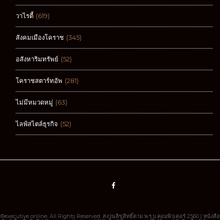
วาไรตี้
(619)
สังคมเมืองโคราช
(345)
อสังหาริมทรัพย์
(52)
โคราชสตาร์ทอัพ
(281)
ไม่มีหมวดหมู่
(63)
ไลฟ์สไตล์ธุรกิจ
(52)
©executive online. All Rights Reserved. สงวนลิขสิทธิ์ตาม พ.ร.บ.คอมพิวเตอร์ 2560 | หนังสือ
พิมพ์เอ็กเซ็คคิวทีฟ-Executive Online : 281/9 ชั้น 2 โรงภาพยนตร์ไฟว์สตาร์มัลติเพล็กซ์ ห้าแยก
ประตูไชยณรงค์ ถ.ไชยณรงค์ อ.เมือง จ.นครราชสีมา 30000 โทร. 081-6601072