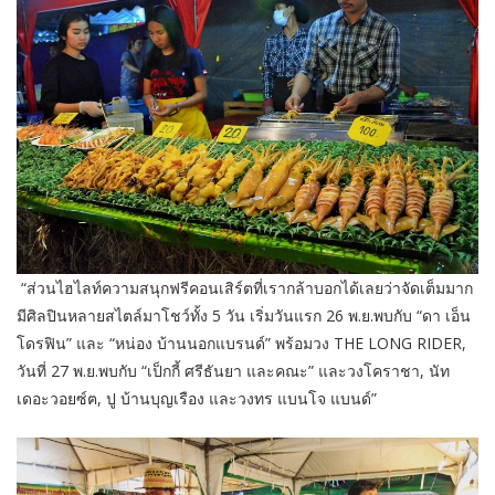
“ส่วนไฮไลท์ความสนุกฟรีคอนเสิร์ตที่เรากล้าบอกได้เลยว่าจัดเต็มมาก
มีศิลปินหลายสไตล์มาโชว์ทั้ง 5 วัน เริ่มวันแรก 26 พ.ย.พบกับ “ดา เอ็น
โดรฟิน” และ “หน่อง บ้านนอกแบรนด์” พร้อมวง THE LONG RIDER,
วันที่ 27 พ.ย.พบกับ “เป็กกี้ ศรีธันยา และคณะ” และวงโคราชา, นัท
เดอะวอยซ์ฅ, ปู บ้านบุญเรือง และวงทร แบนโจ แบนด์”