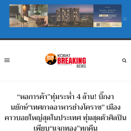
“หอการค้า”ทุ่มระห่ำ 4 ล้าน! บิ๊กงา
นยักษ์“เทศกาลอาหารย่างโคราช” เมือง
คาวบอยใหญ่สุดในประเทศ ทุ่มสุดตัวศิลปิน
เพียบ“แจกทอง”ทุกคืน