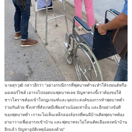
นายสุรวุฒิ กล่าวอีกว่า “อย่างกรณีการที่ฟุตบาทต่ำจะทำให้รถยนต์หรือ
มอเตอร์ไซค์ เอารถไปจอดบนฟุตบาทเลย ปัญหาตรงนี้เราต้องขอให้
ชาวโคราชต้องเข้าใจกฎเกณฑ์และจุดประสงค์ของการทำฟุตบาทต่ำ
ร่วมกันด้วย ซึ่งเท่าที่สังเกตมีเพียงส่วนน้อยเท่านั้น และอีกอย่างข้อดี
ของฟุตบาทต่ำ เราจะไม่เห็นเหล็กลองล้อรถที่คนมีบ้านติดฟุตบาทต้อง
อามาวางเพื่อเอารถเข้าบ้าน และฟุตบาทจะไม่โดนตัดเฉียงลงหน้าบ้าน
อีกแล้ว ปัญหาอุบัติเหตุน้อยลงด้วย”