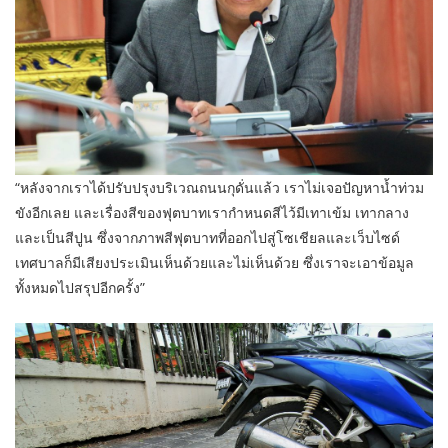
“หลังจากเราได้ปรับปรุงบริเวณถนนกุดั่นแล้ว เราไม่เจอปัญหาน้ำท่วม
ขังอีกเลย และเรื่องสีของฟุตบาทเรากำหนดสีไว้มีเทาเข้ม เทากลาง
และเป็นสีปูน ซึ่งจากภาพสีฟุตบาทที่ออกไปสู่โซเชียลและเว็บไซด์
เทศบาลก็มีเสียงประเมินเห็นด้วยและไม่เห็นด้วย ซึ่งเราจะเอาข้อมูล
ทั้งหมดไปสรุปอีกครั้ง”