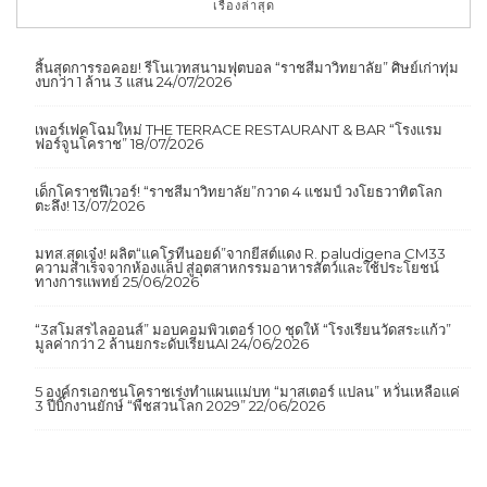
เรื่องล่าสุด
สิ้นสุดการรอคอย! รีโนเวทสนามฟุตบอล “ราชสีมาวิทยาลัย” ศิษย์เก่าทุ่ม
งบกว่า 1 ล้าน 3 แสน
24/07/2026
เพอร์เฟคโฉมใหม่ THE TERRACE RESTAURANT & BAR “โรงแรม
ฟอร์จูนโคราช”
18/07/2026
เด็กโคราชฟีเวอร์! “ราชสีมาวิทยาลัย”กวาด 4 แชมป์ วงโยธวาทิตโลก
ตะลึง!
13/07/2026
มทส.สุดเจ๋ง! ผลิต“แคโรทีนอยด์”จากยีสต์แดง R. paludigena CM33
ความสำเร็จจากห้องแล็ป สู่อุตสาหกรรมอาหารสัตว์และใช้ประโยชน์
ทางการแพทย์
25/06/2026
“3สโมสรไลออนส์” มอบคอมพิวเตอร์ 100 ชุดให้ “โรงเรียนวัดสระแก้ว”
มูลค่ากว่า 2 ล้านยกระดับเรียนAI
24/06/2026
5 องค์กรเอกชนโคราชเร่งทำแผนแม่บท “มาสเตอร์ แปลน” หวั่นเหลือแค่
3 ปีบิ๊กงานยักษ์ “พืชสวนโลก 2029”
22/06/2026