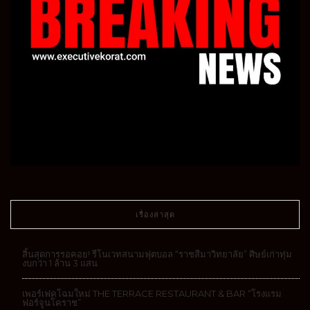
เรื่องล่าสุด
สิ้นสุดการรอคอย! รีโนเวทสนามฟุตบอล “ราชสีมาวิทยาลัย” ศิษย์เก่าทุ่ม
งบกว่า 1 ล้าน 3 แสน
เพอร์เฟคโฉมใหม่ THE TERRACE RESTAURANT & BAR “โรงแรม
ฟอร์จูนโคราช”