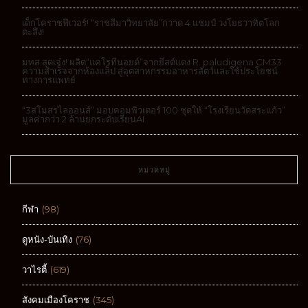
เด็กโคราชฟีเวอร์! “ราชสีมาวิทยาลัย”กวาด 4 แชมป์ วงโยธวาทิตโลก
ตะลึง!
มทส.สุดเจ๋ง! ผลิต“แคโรทีนอยด์”จากยีสต์แดง R. paludigena CM33
ความสำเร็จจากห้องแล็ป สู่อุตสาหกรรมอาหารสัตว์และใช้ประโยชน์
ทางการแพทย์
“3สโมสรไลออนส์” มอบคอมพิวเตอร์ 100 ชุดให้ “โรงเรียนวัดสระแก้ว”
มูลค่ากว่า 2 ล้านยกระดับเรียนAI
หมวดหมู่
กีฬา
(98)
ดูหนัง-บันเทิง
(76)
วาไรตี้
(619)
สังคมเมืองโคราช
(345)