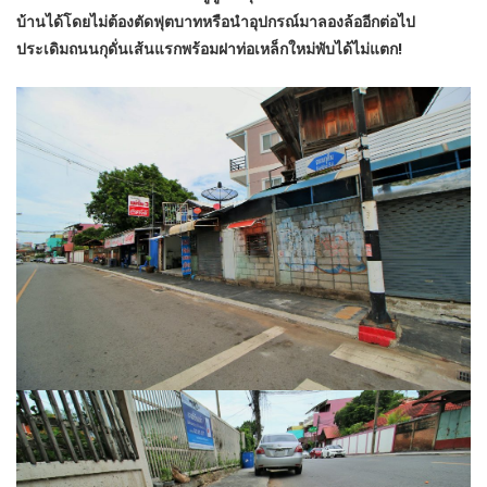
บ้านได้โดยไม่ต้องตัดฟุตบาทหรือนำอุปกรณ์มาลองล้ออีกต่อไป
ประเดิมถนนกุดั่นเส้นแรกพร้อมฝาท่อเหล็กใหม่พับได้ไม่แตก!