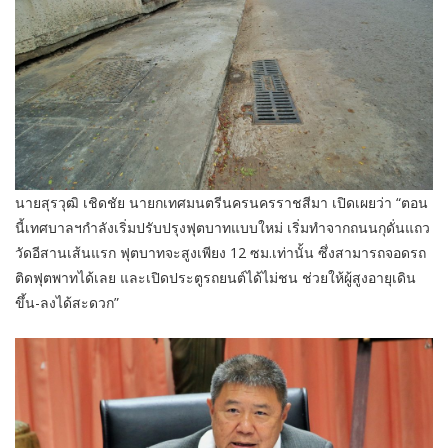
นายสุรวุฒิ เชิดชัย นายกเทศมนตรีนครนครราชสีมา เปิดเผยว่า “ตอน
นี้เทศบาลฯกำลังเริ่มปรับปรุงฟุตบาทแบบใหม่ เริ่มทำจากถนนกุดั่นแถว
วัดอีสานเส้นแรก ฟุตบาทจะสูงเพียง 12 ซม.เท่านั้น ซึ่งสามารถจอดรถ
ติดฟุตพาทได้เลย และเปิดประตูรถยนต์ได้ไม่ชน ช่วยให้ผู้สูงอายุเดิน
ขึ้น-ลงได้สะดวก”