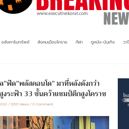
อสังหาริมทรัพย์
สังคมเมืองโคราช
กีฬา
ดูหนัง-บันเทิง
วาไ
ัล”ฟัด”พลัสคอนโด” มาที่หลังดังกว่า
ูงระฟ้า 33 ชั้นคว้าแชมป์ตึกสูงโคราช
 2020
1230 Views
0 Comment