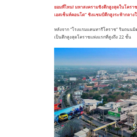
ยอมที่ไหน! มหาสงครามชิงตึกสูงสุดในโครา
เอสเซ็นท์คอนโด” ชิงแชมป์ตึกสูงระฟ้ากลางใจเ
หลังจาก “โรงแรมแคนทารีโคราช” ริมถนนมิตร
เป็นตึกสูงสุดโคราชแห่งแรกที่สูงถึง 22 ชั้น