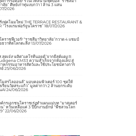
นสุดการรอคอย! รีโนเวทสนามฟุตบอล “ราชสีมา
าลัย” ศิษย์เก่าทุ่มงบกว่า 1 ล้าน 3 แสน
07/2026
อร์เฟคโฉมใหม่ THE TERRACE RESTAURANT &
 “โรงแรมฟอร์จูนโคราช”
18/07/2026
กโคราชฟีเวอร์! “ราชสีมาวิทยาลัย”กวาด 4 แชมป์
ยธวาทิตโลกตะลึง!
13/07/2026
.สุดเจ๋ง! ผลิต“แคโรทีนอยด์”จากยีสต์แดง R.
udigena CM33 ความสำเร็จจากห้องแล็ป สู่
สาหกรรมอาหารสัตว์และใช้ประโยชน์ทางการ
ย์
25/06/2026
โมสรไลออนส์” มอบคอมพิวเตอร์ 100 ชุดให้
งเรียนวัดสระแก้ว” มูลค่ากว่า 2 ล้านยกระดับ
ยนAI
24/06/2026
งค์กรเอกชนโคราชเร่งทำแผนแม่บท “มาสเตอร์
น” หวั่นเหลือแค่ 3 ปีบิ๊กงานยักษ์ “พืชสวนโลก
9”
22/06/2026