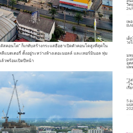
สิ้
วิทย
24/
เพ
BAR
เด็
วงโ
 “พลัสคอนโด” ก็เกทับสร้างกระแสฮือฮาเปิดตัวคอนโดสูงที่สุดใน
ีแบตเตอรี่ ตั้งอยู่ระหว่างห้างเดอะมอลล์ และเทอร์มินอล ทุ่ม
มทส
pal
แล้วพร้อมเปิดปีหน้า
อุต
แพท
“3ส
“โร
เรี
5 อ
แปล
202