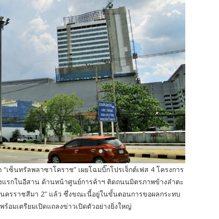
รค้า “เซ็นทรัลพลาซาโคราช” เผยโฉมบิ๊กโปรเจ็กต์เฟส 4 โครงการ
ห่งแรกในอีสาน ด้านหน้าศูนย์การค้าฯ ติดถนนมิตรภาพข้างลำตะ
ด นครราชสีมา 2” แล้ว ซึ่งขณะนี้อยู่ในขั้นตอนการขอผลกระทบ
พร้อมเตรียมเปิดแถลงข่าวเปิดตัวอย่างยิ่งใหญ่