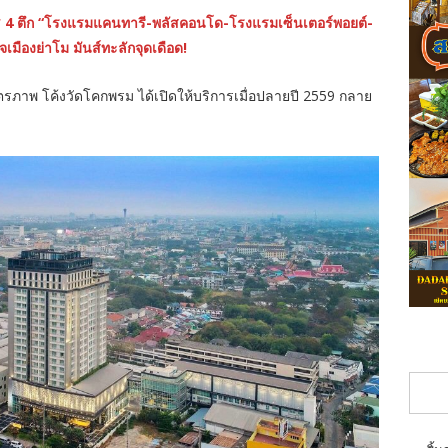
ช 4 ตึก “โรงแรมแคนทารี-พลัสคอนโด-โรงแรมเซ็นเตอร์พอยต์-
มืองย่าโม มันส์ทะลักจุดเดือด!
ภาพ โค้งวัดโคกพรม ได้เปิดให้บริการเมื่อปลายปี 2559 กลาย