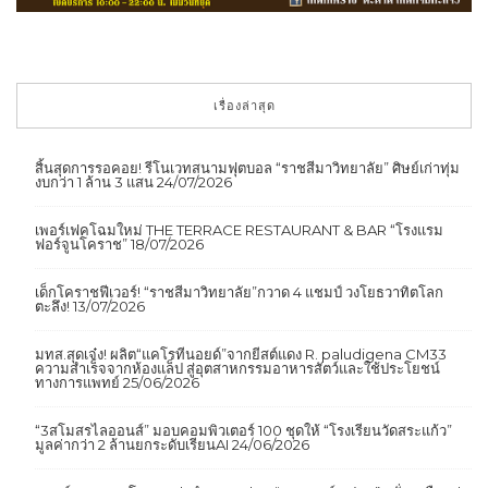
เรื่องล่าสุด
สิ้นสุดการรอคอย! รีโนเวทสนามฟุตบอล “ราชสีมาวิทยาลัย” ศิษย์เก่าทุ่ม
งบกว่า 1 ล้าน 3 แสน
24/07/2026
เพอร์เฟคโฉมใหม่ THE TERRACE RESTAURANT & BAR “โรงแรม
ฟอร์จูนโคราช”
18/07/2026
เด็กโคราชฟีเวอร์! “ราชสีมาวิทยาลัย”กวาด 4 แชมป์ วงโยธวาทิตโลก
ตะลึง!
13/07/2026
มทส.สุดเจ๋ง! ผลิต“แคโรทีนอยด์”จากยีสต์แดง R. paludigena CM33
ความสำเร็จจากห้องแล็ป สู่อุตสาหกรรมอาหารสัตว์และใช้ประโยชน์
ทางการแพทย์
25/06/2026
“3สโมสรไลออนส์” มอบคอมพิวเตอร์ 100 ชุดให้ “โรงเรียนวัดสระแก้ว”
มูลค่ากว่า 2 ล้านยกระดับเรียนAI
24/06/2026