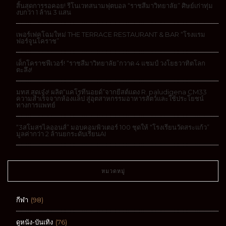
สิ้นสุดการรอคอย! รีโนเวทสนามฟุตบอล “ราชสีมาวิทยาลัย” ศิษย์เก่าทุ่ม
งบกว่า 1 ล้าน 3 แสน
เพอร์เฟคโฉมใหม่ THE TERRACE RESTAURANT & BAR “โรงแรม
ฟอร์จูนโคราช”
เด็กโคราชฟีเวอร์! “ราชสีมาวิทยาลัย”กวาด 4 แชมป์ วงโยธวาทิตโลก
ตะลึง!
มทส.สุดเจ๋ง! ผลิต“แคโรทีนอยด์”จากยีสต์แดง R. paludigena CM33
ความสำเร็จจากห้องแล็ป สู่อุตสาหกรรมอาหารสัตว์และใช้ประโยชน์
ทางการแพทย์
“3สโมสรไลออนส์” มอบคอมพิวเตอร์ 100 ชุดให้ “โรงเรียนวัดสระแก้ว”
มูลค่ากว่า 2 ล้านยกระดับเรียนAI
หมวดหมู่
กีฬา
(98)
ดูหนัง-บันเทิง
(76)