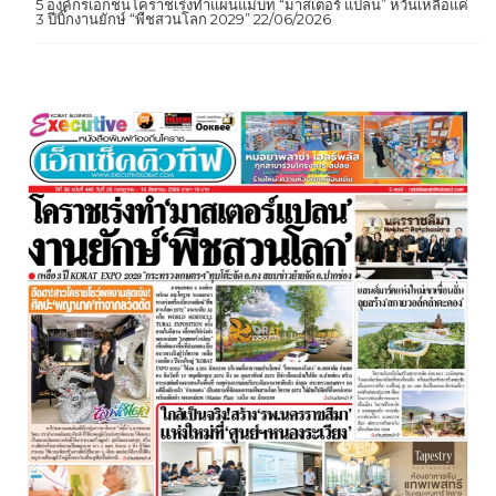
5 องค์กรเอกชนโคราชเร่งทำแผนแม่บท “มาสเตอร์ แปลน” หวั่นเหลือแค่
3 ปีบิ๊กงานยักษ์ “พืชสวนโลก 2029”
22/06/2026