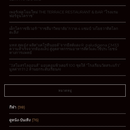
เพอร์เฟคโฉมใหม่ THE TERRACE RESTAURANT & BAR “โรงแรม
ฟอร์จูนโคราช”
เด็กโคราชฟีเวอร์! “ราชสีมาวิทยาลัย”กวาด 4 แชมป์ วงโยธวาทิตโลก
ตะลึง!
มทส.สุดเจ๋ง! ผลิต“แคโรทีนอยด์”จากยีสต์แดง R. paludigena CM33
ความสำเร็จจากห้องแล็ป สู่อุตสาหกรรมอาหารสัตว์และใช้ประโยชน์
ทางการแพทย์
“3สโมสรไลออนส์” มอบคอมพิวเตอร์ 100 ชุดให้ “โรงเรียนวัดสระแก้ว”
มูลค่ากว่า 2 ล้านยกระดับเรียนAI
หมวดหมู่
กีฬา
(98)
ดูหนัง-บันเทิง
(76)