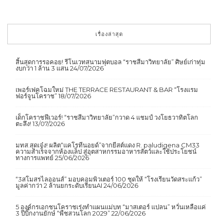
เรื่องล่าสุด
สิ้นสุดการรอคอย! รีโนเวทสนามฟุตบอล “ราชสีมาวิทยาลัย” ศิษย์เก่าทุ่ม
งบกว่า 1 ล้าน 3 แสน
24/07/2026
เพอร์เฟคโฉมใหม่ THE TERRACE RESTAURANT & BAR “โรงแรม
ฟอร์จูนโคราช”
18/07/2026
เด็กโคราชฟีเวอร์! “ราชสีมาวิทยาลัย”กวาด 4 แชมป์ วงโยธวาทิตโลก
ตะลึง!
13/07/2026
มทส.สุดเจ๋ง! ผลิต“แคโรทีนอยด์”จากยีสต์แดง R. paludigena CM33
ความสำเร็จจากห้องแล็ป สู่อุตสาหกรรมอาหารสัตว์และใช้ประโยชน์
ทางการแพทย์
25/06/2026
“3สโมสรไลออนส์” มอบคอมพิวเตอร์ 100 ชุดให้ “โรงเรียนวัดสระแก้ว”
มูลค่ากว่า 2 ล้านยกระดับเรียนAI
24/06/2026
5 องค์กรเอกชนโคราชเร่งทำแผนแม่บท “มาสเตอร์ แปลน” หวั่นเหลือแค่
3 ปีบิ๊กงานยักษ์ “พืชสวนโลก 2029”
22/06/2026