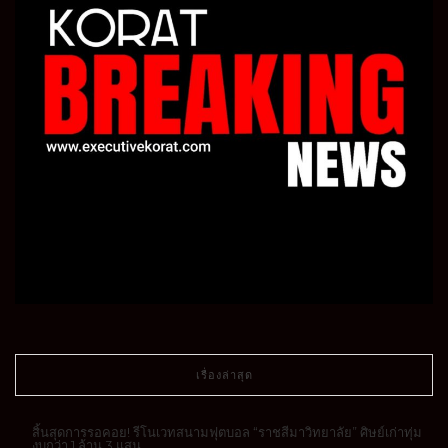
เรื่องล่าสุด
สิ้นสุดการรอคอย! รีโนเวทสนามฟุตบอล “ราชสีมาวิทยาลัย” ศิษย์เก่าทุ่ม
งบกว่า 1 ล้าน 3 แสน