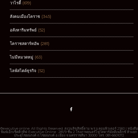
วาไรตี้
(619)
สังคมเมืองโคราช
(345)
อสังหาริมทรัพย์
(52)
โคราชสตาร์ทอัพ
(281)
ไม่มีหมวดหมู่
(63)
ไลฟ์สไตล์ธุรกิจ
(52)
©executive online. All Rights Reserved. สงวนลิขสิทธิ์ตาม พ.ร.บ.คอมพิวเตอร์ 2560 | หนังสือ
พิมพ์เอ็กเซ็คคิวทีฟ-Executive Online : 281/9 ชั้น 2 โรงภาพยนตร์ไฟว์สตาร์มัลติเพล็กซ์ ห้าแยก
ประตูไชยณรงค์ ถ.ไชยณรงค์ อ.เมือง จ.นครราชสีมา 30000 โทร. 081-6601072