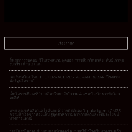
เรื่องล่าสุด
สิ้นสุดการรอคอย! รีโนเวทสนามฟุตบอล “ราชสีมาวิทยาลัย” ศิษย์เก่าทุ่ม
งบกว่า 1 ล้าน 3 แสน
เพอร์เฟคโฉมใหม่ THE TERRACE RESTAURANT & BAR “โรงแรม
ฟอร์จูนโคราช”
เด็กโคราชฟีเวอร์! “ราชสีมาวิทยาลัย”กวาด 4 แชมป์ วงโยธวาทิตโลก
ตะลึง!
มทส.สุดเจ๋ง! ผลิต“แคโรทีนอยด์”จากยีสต์แดง R. paludigena CM33
ความสำเร็จจากห้องแล็ป สู่อุตสาหกรรมอาหารสัตว์และใช้ประโยชน์
ทางการแพทย์
“3สโมสรไลออนส์” มอบคอมพิวเตอร์ 100 ชุดให้ “โรงเรียนวัดสระแก้ว”