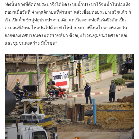
“ดังนั้นช่วงที่ตัดท่อประปาจึงได้ปิดระบบน้ำประปาไว้จนน้ำในท่อแห้ง
ต่อมาเมื่อวันที่ 4 พฤศจิกายนที่ผ่านมา หลังเชื่อมท่อประปาเสร็จแล้ว ก็
เริ่มเปิดน้ำเข้าสู่ท่อประปาตามเดิม แต่เนื่องจากท่อที่แห้งจึงเกิดเป็น
ตะกอนที่จับท่อไหลปนไปด้วย ทำให้น้ำประปาที่ไหลไปทางทิศตะวัน
ออกของเทศบาลนครนครราชสีมา ซึ่งอยู่บริเวณชุมชนวัดศาลาลอย
และชุมชนทุ่งสว่าง มีน้ำขุ่น”