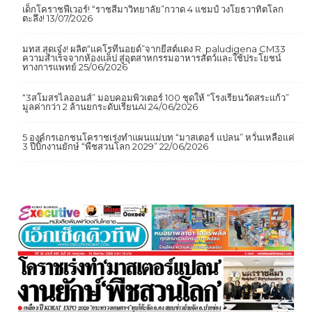
เด็กโคราชฟีเวอร์! “ราชสีมาวิทยาลัย”กวาด 4 แชมป์ วงโยธวาทิตโลก
ตะลึง!
13/07/2026
มทส.สุดเจ๋ง! ผลิต“แคโรทีนอยด์”จากยีสต์แดง R. paludigena CM33
ความสำเร็จจากห้องแล็ป สู่อุตสาหกรรมอาหารสัตว์และใช้ประโยชน์
ทางการแพทย์
25/06/2026
“3สโมสรไลออนส์” มอบคอมพิวเตอร์ 100 ชุดให้ “โรงเรียนวัดสระแก้ว”
มูลค่ากว่า 2 ล้านยกระดับเรียนAI
24/06/2026
5 องค์กรเอกชนโคราชเร่งทำแผนแม่บท “มาสเตอร์ แปลน” หวั่นเหลือแค่
3 ปีบิ๊กงานยักษ์ “พืชสวนโลก 2029”
22/06/2026