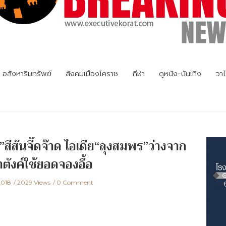
อสังหาริมทรัพย์
สังคมเมืองโคราช
กีฬา
ดูหนัง-บันเทิง
วาไ
”สีสันจี๊ดจ๊าด ไอเดีย“ลุงสมพร”ว่างจาก
ตังค์ใช้ยอดจองอื้อ
2018
2029 Views
0 Comment