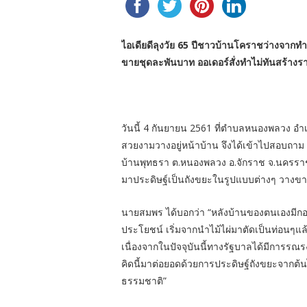
ไอเดียดีลุงวัย 65 ปีชาวบ้านโคราชว่างจากท
ขายชุดละพันบาท ออเดอร์สั่งทำไม่ทันสร้างรา
วันนี้ 4 กันยายน 2561 ที่ตำบลหนองพลวง อำเภ
สวยงามวางอยู่หน้าบ้าน จึงได้เข้าไปสอบถาม นา
บ้านพุทธรา ต.หนองพลวง อ.จักราช จ.นครราช
มาประดิษฐ์เป็นถังขยะในรูปแบบต่างๆ วางขา
นายสมพร ได้บอกว่า “หลังบ้านของตนเองมีกอไม
ประโยชน์ เริ่มจากนำไม้ไผ่มาตัดเป็นท่อนๆแล
เนื่องจากในปัจจุบันนี้ทางรัฐบาลได้มีการ
คิดนี้มาต่อยอดด้วยการประดิษฐ์ถังขยะจากต้น
ธรรมชาติ”