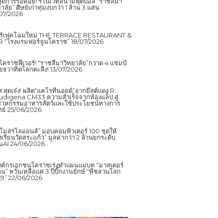
นสุดการรอคอย! รีโนเวทสนามฟุตบอล “ราชสีมา
าลัย” ศิษย์เก่าทุ่มงบกว่า 1 ล้าน 3 แสน
07/2026
อร์เฟคโฉมใหม่ THE TERRACE RESTAURANT &
 “โรงแรมฟอร์จูนโคราช”
18/07/2026
กโคราชฟีเวอร์! “ราชสีมาวิทยาลัย”กวาด 4 แชมป์
ยธวาทิตโลกตะลึง!
13/07/2026
.สุดเจ๋ง! ผลิต“แคโรทีนอยด์”จากยีสต์แดง R.
udigena CM33 ความสำเร็จจากห้องแล็ป สู่
สาหกรรมอาหารสัตว์และใช้ประโยชน์ทางการ
ย์
25/06/2026
โมสรไลออนส์” มอบคอมพิวเตอร์ 100 ชุดให้
งเรียนวัดสระแก้ว” มูลค่ากว่า 2 ล้านยกระดับ
ยนAI
24/06/2026
งค์กรเอกชนโคราชเร่งทำแผนแม่บท “มาสเตอร์
น” หวั่นเหลือแค่ 3 ปีบิ๊กงานยักษ์ “พืชสวนโลก
9”
22/06/2026