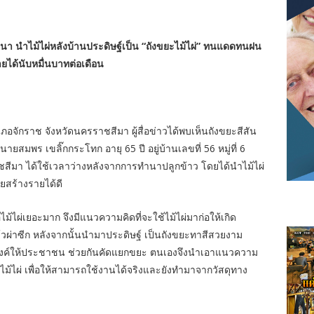
ำนา นำไม้ไผ่หลังบ้านประดิษฐ์เป็น “ถังขยะไม้ไผ่” ทนแดดทนฝน
ยได้นับหมื่นบาทต่อเดือน
อจักราช จังหวัดนครราชสีมา ผู้สื่อข่าวได้พบเห็นถังขยะสีสัน
ยสมพร เขลิ๊กกระโทก อายุ 65 ปี อยู่บ้านเลขที่ 56 หมู่ที่ 6
สีมา ได้ใช้เวลาว่างหลังจากการทำนาปลูกข้าว โดยได้นำไม้ไผ่
ยสร้างรายได้ดี
้ไผ่เยอะมาก จึงมีแนวความคิดที่จะใช้ไม้ไผ่มาก่อให้เกิด
้วผ่าซีก หลังจากนั้นนำมาประดิษฐ์ เป็นถังขยะทาสีสวยงาม
รณรงค์ให้ประชาชน ช่วยกันคัดแยกขยะ ตนเองจึงนำเอาแนวความ
ไม้ไผ่ เพื่อให้สามารถใช้งานได้จริงและยังทำมาจากวัสดุทาง