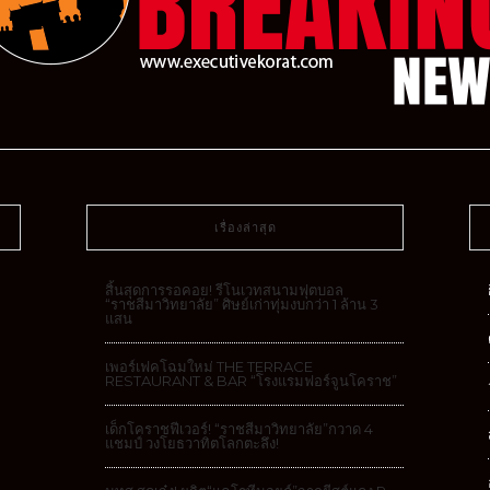
เรื่องล่าสุด
สิ้นสุดการรอคอย! รีโนเวทสนามฟุตบอล
“ราชสีมาวิทยาลัย” ศิษย์เก่าทุ่มงบกว่า 1 ล้าน 3
แสน
เพอร์เฟคโฉมใหม่ THE TERRACE
RESTAURANT & BAR “โรงแรมฟอร์จูนโคราช”
เด็กโคราชฟีเวอร์! “ราชสีมาวิทยาลัย”กวาด 4
แชมป์ วงโยธวาทิตโลกตะลึง!