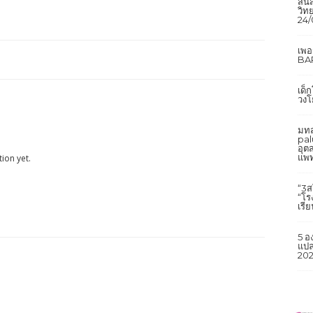
สิ้
วิทย
24/
เพ
BAR
เด็
วงโ
มทส
pal
อุต
แพท
ion yet.
“3ส
“โร
เรี
5 อ
แปล
202