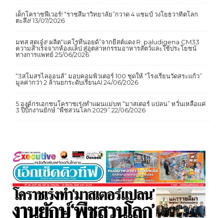
เด็กโคราชฟีเวอร์! “ราชสีมาวิทยาลัย”กวาด 4 แชมป์ วงโยธวาทิตโลก
ตะลึง!
13/07/2026
มทส.สุดเจ๋ง! ผลิต“แคโรทีนอยด์”จากยีสต์แดง R. paludigena CM33
ความสำเร็จจากห้องแล็ป สู่อุตสาหกรรมอาหารสัตว์และใช้ประโยชน์
ทางการแพทย์
25/06/2026
“3สโมสรไลออนส์” มอบคอมพิวเตอร์ 100 ชุดให้ “โรงเรียนวัดสระแก้ว”
มูลค่ากว่า 2 ล้านยกระดับเรียนAI
24/06/2026
5 องค์กรเอกชนโคราชเร่งทำแผนแม่บท “มาสเตอร์ แปลน” หวั่นเหลือแค่
3 ปีบิ๊กงานยักษ์ “พืชสวนโลก 2029”
22/06/2026