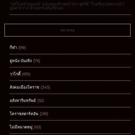
“3สโมสรไลออนส์” มอบคอมพิวเตอร์ 100 ชุดให้ “โรงเรียนวัดสระแก้ว”
มูลค่ากว่า 2 ล้านยกระดับเรียนAI
หมวดหมู่
กีฬา
(98)
ดูหนัง-บันเทิง
(76)
วาไรตี้
(619)
สังคมเมืองโคราช
(345)
อสังหาริมทรัพย์
(52)
โคราชสตาร์ทอัพ
(281)
ไม่มีหมวดหมู่
(63)