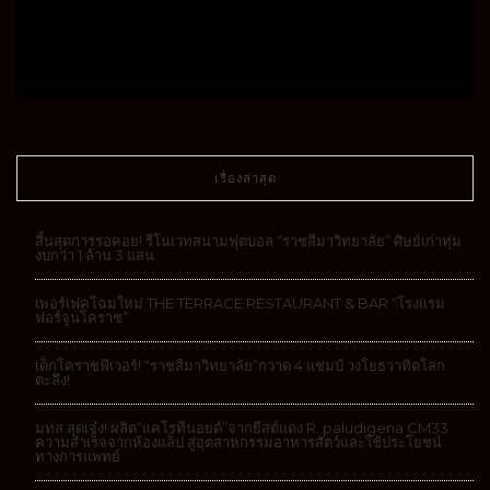
เรื่องล่าสุด
สิ้นสุดการรอคอย! รีโนเวทสนามฟุตบอล “ราชสีมาวิทยาลัย” ศิษย์เก่าทุ่ม
งบกว่า 1 ล้าน 3 แสน
เพอร์เฟคโฉมใหม่ THE TERRACE RESTAURANT & BAR “โรงแรม
ฟอร์จูนโคราช”
เด็กโคราชฟีเวอร์! “ราชสีมาวิทยาลัย”กวาด 4 แชมป์ วงโยธวาทิตโลก
ตะลึง!
มทส.สุดเจ๋ง! ผลิต“แคโรทีนอยด์”จากยีสต์แดง R. paludigena CM33
ความสำเร็จจากห้องแล็ป สู่อุตสาหกรรมอาหารสัตว์และใช้ประโยชน์
ทางการแพทย์