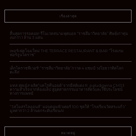
เรื่องล่าสุด
สิ้นสุดการรอคอย! รีโนเวทสนามฟุตบอล “ราชสีมาวิทยาลัย” ศิษย์เก่าทุ่ม
งบกว่า 1 ล้าน 3 แสน
เพอร์เฟคโฉมใหม่ THE TERRACE RESTAURANT & BAR “โรงแรม
ฟอร์จูนโคราช”
เด็กโคราชฟีเวอร์! “ราชสีมาวิทยาลัย”กวาด 4 แชมป์ วงโยธวาทิตโลก
ตะลึง!
มทส.สุดเจ๋ง! ผลิต“แคโรทีนอยด์”จากยีสต์แดง R. paludigena CM33
ความสำเร็จจากห้องแล็ป สู่อุตสาหกรรมอาหารสัตว์และใช้ประโยชน์
ทางการแพทย์
“3สโมสรไลออนส์” มอบคอมพิวเตอร์ 100 ชุดให้ “โรงเรียนวัดสระแก้ว”
มูลค่ากว่า 2 ล้านยกระดับเรียนAI
หมวดหมู่