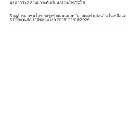
ทางการแพทย์
25/06/2026
“3สโมสรไลออนส์” มอบคอมพิวเตอร์ 100 ชุดให้ “โรงเรียนวัดสระแก้ว”
มูลค่ากว่า 2 ล้านยกระดับเรียนAI
24/06/2026
5 องค์กรเอกชนโคราชเร่งทำแผนแม่บท “มาสเตอร์ แปลน” หวั่นเหลือแค่
3 ปีบิ๊กงานยักษ์ “พืชสวนโลก 2029”
22/06/2026