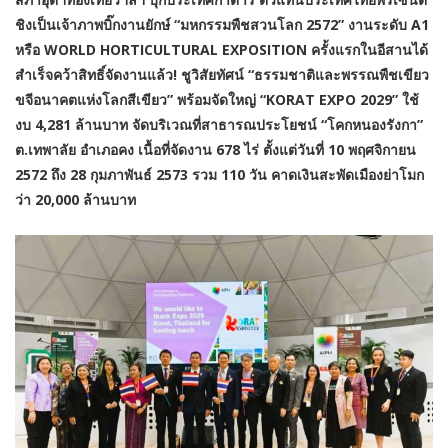
ชิงเป็นเจ้าภาพบิ๊กงานยักษ์ “มหกรรมพืชสวนโลก 2572” งานระดับ A1
หรือ WORLD HORTICULTURAL EXPOSITION
ครั้งแรกในอีสานได้
สำเร็จคว้าสิทธิ์จัดงานแล้ว! ชูวิสัยทัศน์ “ธรรมชาติและพรรณพืชเขียว
ขจีอนาคตแห่งโลกสีเขียว” พร้อมจัดใหญ่ “KORAT EXPO 2029” ใช้
งบ 4,281 ล้านบาท จัดบริเวณที่สาธารณประโยชน์ “โคกหนองรังกา”
ต.เทพาลัย อำเภอคง เนื้อที่จัดงาน 678 ไร่
ตั้งแต่วันที่ 10 พฤศจิกายน
2572 ถึง 28 กุมภาพันธ์ 2573 รวม 110 วัน คาดเงินสะพัดเมืองย่าโมก
ว่า 20,000 ล้านบาท