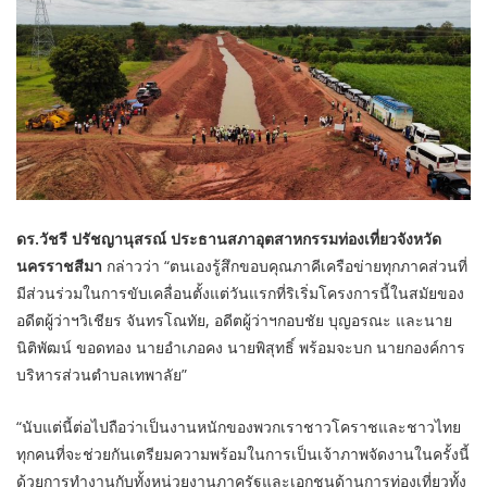
ดร.วัชรี ปรัชญานุสรณ์ ประธานสภาอุตสาหกรรมท่องเที่ยวจังหวัด
นครราชสีมา
กล่าวว่า “ตนเองรู้สึกขอบคุณภาคีเครือข่ายทุกภาคส่วนที่
มีส่วนร่วมในการขับเคลื่อนตั้งแต่วันแรกที่ริเริ่มโครงการนี้ในสมัยของ
อดีตผู้ว่าฯวิเชียร จันทรโณทัย, อดีตผู้ว่าฯกอบชัย บุญอรณะ และนาย
นิติพัฒน์ ขอดทอง นายอำเภอคง นายพิสุทธิ์ พร้อมจะบก นายกองค์การ
บริหารส่วนตำบลเทพาลัย”
“นับแต่นี้ต่อไปถือว่าเป็นงานหนักของพวกเราชาวโคราชและชาวไทย
ทุกคนที่จะช่วยกันเตรียมความพร้อมในการเป็นเจ้าภาพจัดงานในครั้งนี้
ด้วยการทำงานกับทั้งหน่วยงานภาครัฐและเอกชนด้านการท่องเที่ยวทั้ง