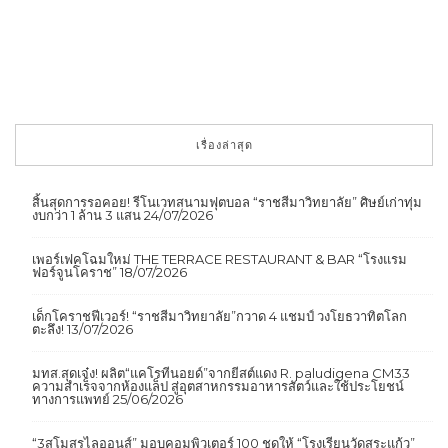
เรื่องล่าสุด
สิ้นสุดการรอคอย! รีโนเวทสนามฟุตบอล “ราชสีมาวิทยาลัย” ศิษย์เก่าทุ่ม
งบกว่า 1 ล้าน 3 แสน
24/07/2026
เพอร์เฟคโฉมใหม่ THE TERRACE RESTAURANT & BAR “โรงแรม
ฟอร์จูนโคราช”
18/07/2026
เด็กโคราชฟีเวอร์! “ราชสีมาวิทยาลัย”กวาด 4 แชมป์ วงโยธวาทิตโลก
ตะลึง!
13/07/2026
มทส.สุดเจ๋ง! ผลิต“แคโรทีนอยด์”จากยีสต์แดง R. paludigena CM33
ความสำเร็จจากห้องแล็ป สู่อุตสาหกรรมอาหารสัตว์และใช้ประโยชน์