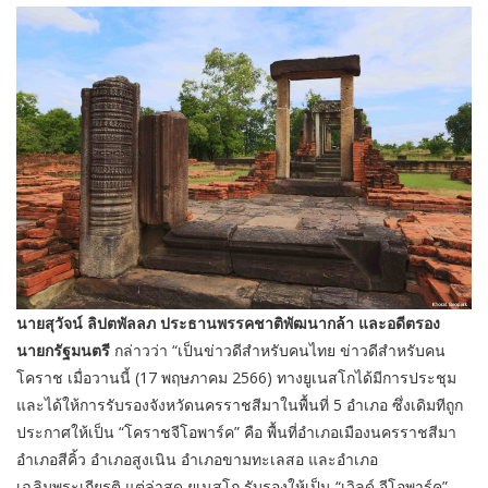
นายสุวัจน์ ลิปตพัลลภ ประธานพรรคชาติพัฒนากล้า และอดีตรอง
นายกรัฐมนตรี
กล่าวว่า “เป็นข่าวดีสำหรับคนไทย ข่าวดีสำหรับคน
โคราช เมื่อวานนี้ (17 พฤษภาคม 2566) ทางยูเนสโกได้มีการประชุม
และได้ให้การรับรองจังหวัดนครราชสีมาในพื้นที่ 5 อำเภอ ซึ่งเดิมทีถูก
ประกาศให้เป็น “โคราชจีโอพาร์ค” คือ พื้นที่อำเภอเมืองนครราชสีมา
อำเภอสีคิ้ว อำเภอสูงเนิน อำเภอขามทะเลสอ และอำเภอ
เฉลิมพระเกียรติ แต่ล่าสุด ยูเนสโก รับรองให้เป็น “เวิลด์ จีโอพาร์ค”