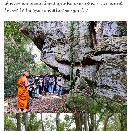
เพื่อรวบรวมข้อมูลและเก็บหลักฐานประกอบการรับรอง “อุทยานธรณี
โคราช” ให้เป็น “อุทยานธรณีโลก” ของยูเนสโก”