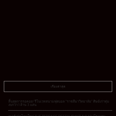
เรื่องล่าสุด
สิ้นสุดการรอคอย! รีโนเวทสนามฟุตบอล “ราชสีมาวิทยาลัย” ศิษย์เก่าทุ่ม
งบกว่า 1 ล้าน 3 แสน