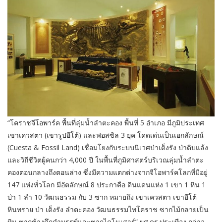
“โคราชจีโอพาร์ค พื้นที่ลุ่มน้ำลำตะคอง พื้นที่ 5 อำเภอ มีภูมิประเทศ
เขาเควสตา (เขารูปอีโต้) และฟอสซิล 3 ยุค โดดเด่นเป็นเอกลักษณ์
(Cuesta & Fossil Land) เชื่อมโยงกับระบบนิเวศป่าเต็งรัง ป่าดิบแล้ง
และวิถีชีวิตผู้คนกว่า 4,000 ปี ในพื้นที่ภูมิศาสตร์บริเวณลุ่มน้ำลำตะ
คองตอนกลางถึงตอนล่าง ซึ่งมีความแตกต่างจากจีโอพาร์คโลกที่มีอยู่
147 แห่งทั่วโลก มีอัตลักษณ์ 8 ประกาคือ ดินแดนแห่ง 1 เขา 1 หิน 1
ป่า 1 ลำ 10 วัฒนธรรม กับ 3 ซาก หมายถึง เขาเควสตา เขาอีโต้
หินทราย ป่า เต็งรัง ลำตะคอง วัฒนธรรมไทโคราช ซากไม้กลายเป็น
หิน ซากช้างดึกดำบรรพ์และซากไดโนเสาร์” ผศ.ดร.ประเทือง กล่าว