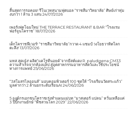
เรื่องล่าสุด
สิ้นสุดการรอคอย! รีโนเวทสนามฟุตบอล “ราชสีมาวิทยาลัย” ศิษย์เก่าทุ่ม
งบกว่า 1 ล้าน 3 แสน
24/07/2026
เพอร์เฟคโฉมใหม่ THE TERRACE RESTAURANT & BAR “โรงแรม
ฟอร์จูนโคราช”
18/07/2026
เด็กโคราชฟีเวอร์! “ราชสีมาวิทยาลัย”กวาด 4 แชมป์ วงโยธวาทิตโลก
ตะลึง!
13/07/2026
มทส.สุดเจ๋ง! ผลิต“แคโรทีนอยด์”จากยีสต์แดง R. paludigena CM33
ความสำเร็จจากห้องแล็ป สู่อุตสาหกรรมอาหารสัตว์และใช้ประโยชน์
ทางการแพทย์
25/06/2026
“3สโมสรไลออนส์” มอบคอมพิวเตอร์ 100 ชุดให้ “โรงเรียนวัดสระแก้ว”
มูลค่ากว่า 2 ล้านยกระดับเรียนAI
24/06/2026
5 องค์กรเอกชนโคราชเร่งทำแผนแม่บท “มาสเตอร์ แปลน” หวั่นเหลือแค่
3 ปีบิ๊กงานยักษ์ “พืชสวนโลก 2029”
22/06/2026