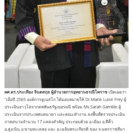
ผศ.ดร.ประเทือง จินตสกุล ผู้อำนวยการอุทยานธรณีโคราช
เปิดเผยว่า
“เมื่อปี 2565 องค์การยูเนสโก ได้มอบหมายให้ Dr.Marie Luise Frey ผู้
ประเมินอาวุโสจากสหพันธรัฐเยอรมนี พร้อม Ms.Sarah Gamble ผู้
ประเมินจากประเทศแคนาดา และคณะทำงาน ลงพื้นที่ตรวจประเมิน
ภาคสนามจำนวน 17 แหล่งสำคัญ ประกอบด้วย อ.เมือง อ.สีคิ้ว
อ.สูงเนิน อ.ขามทะเลสอ และ อ.เฉลิมพระเกียรติ ของ จ.นครราชสีมา