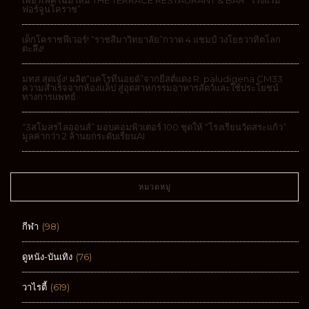
เพอร์เฟคโฉมใหม่ THE TERRACE RESTAURANT & BAR “โรงแรม
ฟอร์จูนโคราช”
เด็กโคราชฟีเวอร์! “ราชสีมาวิทยาลัย”กวาด 4 แชมป์ วงโยธวาทิตโลก
ตะลึง!
มทส.สุดเจ๋ง! ผลิต“แคโรทีนอยด์”จากยีสต์แดง R. paludigena CM33
ความสำเร็จจากห้องแล็ป สู่อุตสาหกรรมอาหารสัตว์และใช้ประโยชน์
ทางการแพทย์
“3สโมสรไลออนส์” มอบคอมพิวเตอร์ 100 ชุดให้ “โรงเรียนวัดสระแก้ว”
มูลค่ากว่า 2 ล้านยกระดับเรียนAI
หมวดหมู่
กีฬา
(98)
ดูหนัง-บันเทิง
(76)
วาไรตี้
(619)