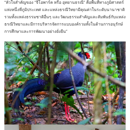
“หัวใจสำคัญของ “จีโอพาร์ค หรือ อุทยานธรณี” คือพื้นที่ทางภูมิศาสตร์
แห่งหนึ่งที่ภูมิประเทศ และแหล่งธรณีวิทยามีคุณค่าในระดับนานาชาติ
รวมทั้งแหล่งธรรมชาติอื่นๆ และวัฒนธรรมสำคัญและสัมพันธ์กับแหล่ง
ธรณีวิทยาและมีการบริหารจัดการแบบองค์รวมทั้งในด้านการอนุรักษ์
การศึกษาและการพัฒนาอย่างยั่งยืน”