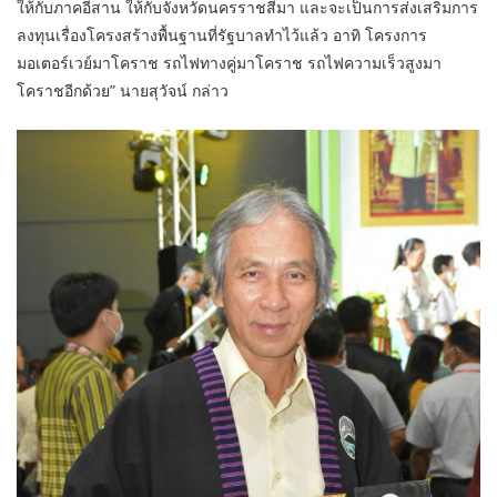
ให้กับภาคอีสาน ให้กับจังหวัดนครราชสีมา และจะเป็นการส่งเสริมการ
ลงทุนเรื่องโครงสร้างพื้นฐานที่รัฐบาลทำไว้แล้ว อาทิ โครงการ
มอเตอร์เวย์มาโคราช รถไฟทางคู่มาโคราช รถไฟความเร็วสูงมา
โคราชอีกด้วย” นายสุวัจน์ กล่าว