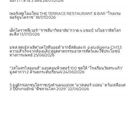
สิ้นสุดการรอคอย! รีโนเวทสนามฟุตบอล “ราชสีมาวิทยาลัย” ศิษย์เก่าทุ่ม
งบกว่า 1 ล้าน 3 แสน
24/07/2026
เพอร์เฟคโฉมใหม่ THE TERRACE RESTAURANT & BAR “โรงแรม
ฟอร์จูนโคราช”
18/07/2026
เด็กโคราชฟีเวอร์! “ราชสีมาวิทยาลัย”กวาด 4 แชมป์ วงโยธวาทิตโลก
ตะลึง!
13/07/2026
มทส.สุดเจ๋ง! ผลิต“แคโรทีนอยด์”จากยีสต์แดง R. paludigena CM33
ความสำเร็จจากห้องแล็ป สู่อุตสาหกรรมอาหารสัตว์และใช้ประโยชน์
ทางการแพทย์
25/06/2026
“3สโมสรไลออนส์” มอบคอมพิวเตอร์ 100 ชุดให้ “โรงเรียนวัดสระแก้ว”
มูลค่ากว่า 2 ล้านยกระดับเรียนAI
24/06/2026
5 องค์กรเอกชนโคราชเร่งทำแผนแม่บท “มาสเตอร์ แปลน” หวั่นเหลือแค่
3 ปีบิ๊กงานยักษ์ “พืชสวนโลก 2029”
22/06/2026