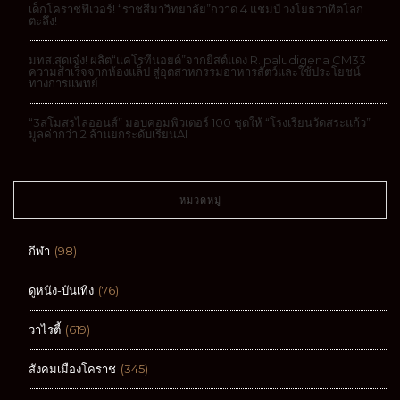
มทส.สุดเจ๋ง! ผลิต“แคโรทีนอยด์”จากยีสต์แดง R. paludigena CM33
ความสำเร็จจากห้องแล็ป สู่อุตสาหกรรมอาหารสัตว์และใช้ประโยชน์
ทางการแพทย์
“3สโมสรไลออนส์” มอบคอมพิวเตอร์ 100 ชุดให้ “โรงเรียนวัดสระแก้ว”
มูลค่ากว่า 2 ล้านยกระดับเรียนAI
หมวดหมู่
กีฬา
(98)
ดูหนัง-บันเทิง
(76)
วาไรตี้
(619)
สังคมเมืองโคราช
(345)
อสังหาริมทรัพย์
(52)