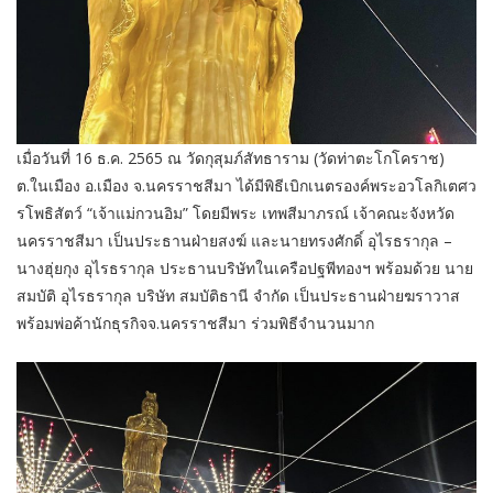
เมื่อวันที่ 16 ธ.ค. 2565 ณ วัดกุสุมภ์สัทธาราม (วัดท่าตะโกโคราช)
ต.ในเมือง อ.เมือง จ.นครราชสีมา ได้มีพิธีเบิกเนตรองค์พระอวโลกิเตศว
รโพธิสัตว์ “เจ้าแม่กวนอิม” โดยมีพระ เทพสีมาภรณ์ เจ้าคณะจังหวัด
นครราชสีมา เป็นประธานฝ่ายสงฆ์ และนายทรงศักดิ์ อุไรธรากุล –
นางฮุ่ยกุง อุไรธรากุล ประธานบริษัทในเครือปฐพีทองฯ พร้อมด้วย นาย
สมบัติ อุไรธรากุล บริษัท สมบัติธานี จำกัด เป็นประธานฝ่ายฆราวาส
พร้อมพ่อค้านักธุรกิจจ.นครราชสีมา ร่วมพิธีจำนวนมาก