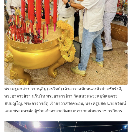
พระครูคชสาร วรานุสิฐ (วรวิทย์) เจ้าอาวาสหักหนองหัวช้างชัยรังสี,
พระอาจารย์วา นรินโท พระอาจารย์วา วัดสนวนพระสมุห์สมควร
สปปญโญ, พระอาจารย์ตู่ เจ้าอาวาสวัดชะอม, พระครูปลัด นายกวัฒน์
และ พระมหาต่อ ผู้ช่วยเจ้าอาวาสวัดพระนารายณ์มหาราช วรวิหาร