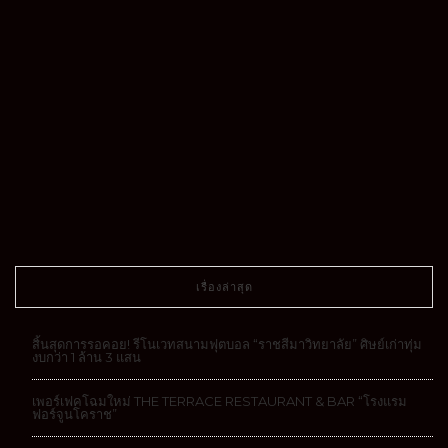
เรื่องล่าสุด
สิ้นสุดการรอคอย! รีโนเวทสนามฟุตบอล “ราชสีมาวิทยาลัย” ศิษย์เก่าทุ่ม
งบกว่า 1 ล้าน 3 แสน
เพอร์เฟคโฉมใหม่ THE TERRACE RESTAURANT & BAR “โรงแรม
ฟอร์จูนโคราช”
เด็กโคราชฟีเวอร์! “ราชสีมาวิทยาลัย”กวาด 4 แชมป์ วงโยธวาทิตโลก
ตะลึง!