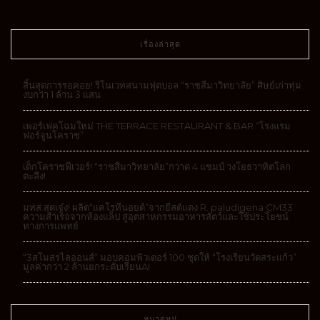
เรื่องล่าสุด
สิ้นสุดการรอคอย! รีโนเวทสนามฟุตบอล “ราชสีมาวิทยาลัย” ศิษย์เก่าทุ่ม
งบกว่า 1 ล้าน 3 แสน
เพอร์เฟคโฉมใหม่ THE TERRACE RESTAURANT & BAR “โรงแรม
ฟอร์จูนโคราช”
เด็กโคราชฟีเวอร์! “ราชสีมาวิทยาลัย”กวาด 4 แชมป์ วงโยธวาทิตโลก
ตะลึง!
มทส.สุดเจ๋ง! ผลิต“แคโรทีนอยด์”จากยีสต์แดง R. paludigena CM33
ความสำเร็จจากห้องแล็ป สู่อุตสาหกรรมอาหารสัตว์และใช้ประโยชน์
ทางการแพทย์
“3สโมสรไลออนส์” มอบคอมพิวเตอร์ 100 ชุดให้ “โรงเรียนวัดสระแก้ว”
มูลค่ากว่า 2 ล้านยกระดับเรียนAI
หมวดหมู่