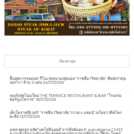
เรื่องล่าสุด
สิ้นสุดการรอคอย! รีโนเวทสนามฟุตบอล “ราชสีมาวิทยาลัย” ศิษย์เก่าทุ่ม
งบกว่า 1 ล้าน 3 แสน
24/07/2026
เพอร์เฟคโฉมใหม่ THE TERRACE RESTAURANT & BAR “โรงแรม
ฟอร์จูนโคราช”
18/07/2026
เด็กโคราชฟีเวอร์! “ราชสีมาวิทยาลัย”กวาด 4 แชมป์ วงโยธวาทิตโลก
ตะลึง!
13/07/2026
มทส.สุดเจ๋ง! ผลิต“แคโรทีนอยด์”จากยีสต์แดง R. paludigena CM33
ความสำเร็จจากห้องแล็ป สู่อุตสาหกรรมอาหารสัตว์และใช้ประโยชน์