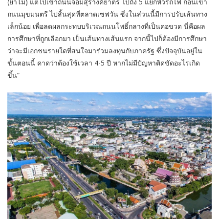
(ย่าโม) แต่ไปเข้าถนนจอมสุรางค์ยาตร ไปถึง 5 แยกหัวรถไฟ ก่อนเข้า
ถนนมุขมนตรี ไปสิ้นสุดที่ตลาดเซฟวัน ซึ่งในส่วนนี้มีการปรับเส้นทาง
เล็กน้อย เพื่อลดผลกระทบบริเวณถนนโพธิ์กลางที่เป็นคอขวด นี่คือผล
การศึกษาที่ถูกเลือกมา เป็นเส้นทางเส้นแรก จากนี้ไปก็ต้องมีการศึกษา
ว่าจะมีเอกชนรายใดที่สนใจมาร่วมลงทุนกับภาครัฐ ซึ่งปัจจุบันอยู่ใน
ขั้นตอนนี้ คาดว่าต้องใช้เวลา 4-5 ปี หากไม่มีปัญหาติดขัดอะไรเกิด
ขึ้น”