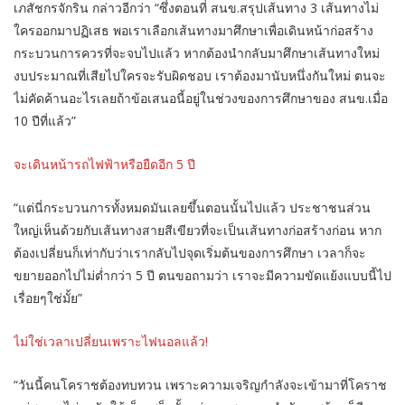
เภสัชกรจักริน กล่าวอีกว่า “ซึ่งตอนที่ สนข.สรุปเส้นทาง 3 เส้นทางไม่
ใครออกมาปฏิเสธ พอเราเลือกเส้นทางมาศึกษาเพื่อเดินหน้าก่อสร้าง
กระบวนการควรที่จะจบไปแล้ว หากต้องนำกลับมาศึกษาเส้นทางใหม่
งบประมาณที่เสียไปใครจะรับผิดชอบ เราต้องมานับหนึ่งกันใหม่ ตนจะ
ไม่คัดค้านอะไรเลยถ้าข้อเสนอนี้อยู่ในช่วงของการศึกษาของ สนข.เมื่อ
10 ปีที่แล้ว”
จะเดินหน้ารถไฟฟ้าหรือยืดอีก 5 ปี
“แต่นี่กระบวนการทั้งหมดมันเลยขึ้นตอนนั้นไปแล้ว ประชาชนส่วน
ใหญ่เห็นด้วยกับเส้นทางสายสีเขียวที่จะเป็นเส้นทางก่อสร้างก่อน หาก
ต้องเปลี่ยนก็เท่ากับว่าเรากลับไปจุดเริ่มต้นของการศึกษา เวลาก็จะ
ขยายออกไปไม่ต่ำกว่า 5 ปี ตนขอถามว่า เราจะมีความขัดแย้งแบบนี้ไป
เรื่อยๆใช่มั้ย”
ไม่ใช่เวลาเปลี่ยนเพราะไฟนอลแล้ว!
“วันนี้คนโคราชต้องทบทวน เพราะความเจริญกำลังจะเข้ามาที่โคราช