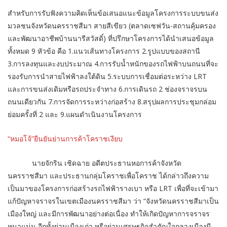
สำหรับการรับฟังความคิดเห็นข้อเสนอแนะข้อมูลโครงการระบบขนส่ง
มวลชนจังหวัดนครราชสีมา สายสีเขียว (ตลาดเซฟวัน-สถานคุ้มครอง
และพัฒนาอาชีพบ้านนารีสวัสดิ์) ที่ปรึกษาโครงการได้นำเสนอข้อมูล
ทั้งหมด 9 หัวข้อ คือ 1.แนวเส้นทางโครงการ 2.รูปแบบของสถานี
3.การลงทุนและงบประมาณ 4.การรับน้ำหนักของรถไฟฟ้าบนถนนที่จะ
รองรับการนำสายไฟฟ้าลงใต้ดิน 5.ระบบการเชื่อมต่อระหว่าง LRT
และการขนส่งเดิมหรือรถประจำทาง 6.การเดินรถ 2 ช่องจราจรบน
ถนนเดียวกัน 7.การจัดการระหว่างก่อสร้าง 8.สรุปผลการประชุมกล่อม
ย่อมครั้งที่ 2 และ 9.แผนดำเนินงานโครงการ
“หมอโจ้”ยืนยันย่านการค้าโคราชเงียบ
นายจักริน เชิดฉาย อดีตประธานหอการค้าจังหวัด
นครราชสีมา และประธานกลุ่มโคราชเพื่อโคราช ได้กล่าวถึงความ
เป็นมาของโครงการก่อสร้างรถไฟฟ้ารางเบา หรือ LRT เพื่อที่จะเข้ามา
แก้ปัญหาจราจรในเขตเมืองนครราชสีมา ว่า “จังหวัดนครราชสีมาเป็น
เมืองใหญ่ และมีการพัฒนาอย่างต่อเนื่อง ทำให้เกิดปัญหาการจราจร
หนาแน่น อีกทั้งย่านเมืองเก่า หรือย่านเศรษฐกิจสำคัญใจกลางเมืองมี